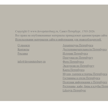
Copyright © www.ilovepetersburg.ru, Санкт-Петербург, 1703-2026.
Все права на опубликованные материалы принадлежат администрации сайта 
Использование материалов сайта и информация для правообладателей.
О проекте
Архитектура Петербурга
Контакты
Достопримечательности Петербурга
Реклама
История Петербурга
Прогулки по Петербургу
info@ilovepetersburg.ru
Фото Петербурга
Экскурсии по Петербургу
Карта Петербурга
Музеи, галереи и театры Петербурга
Гостиницы и отели Петербурга
Полезная информация о Петербурге
Рестораны, кафе, бары и клубы Пете
Lifestyle Петербург