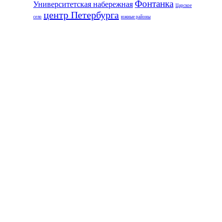
Фонтанка
Университетская набережная
Царское
центр Петербурга
село
южные районы