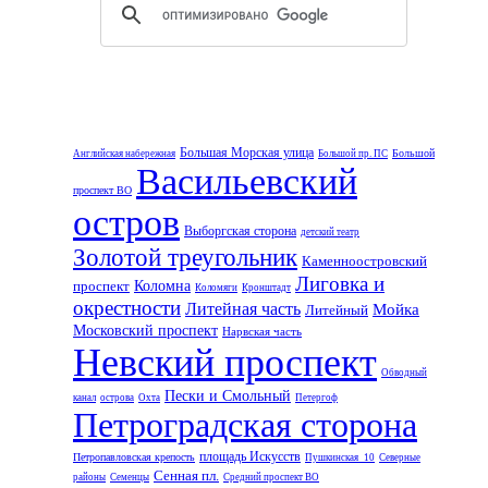
.
Большая Морская улица
Большой
Английская набережная
Большой пр. ПС
Васильевский
проспект ВО
остров
Выборгская сторона
детский театр
Золотой треугольник
Каменноостровский
Лиговка и
проспект
Коломна
Коломяги
Кронштадт
окрестности
Литейная часть
Мойка
Литейный
Московский проспект
Нарвская часть
Невский проспект
Обводный
Пески и Смольный
канал
острова
Охта
Петергоф
Петроградская сторона
площадь Искусств
Петропавловская крепость
Пушкинская_10
Северные
Сенная пл.
районы
Семенцы
Средний проспект ВО