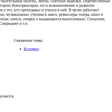
игласительные билеты, ленты, газетные вырезки. Перечисленные
торию Консерватории, но и возникновение и развитие
 о тех, кто преподавал и учился в ней. В музее работают
ии, музыкальных училищ и школ, режиссеры театра, кино и
татьи, книги, очерки о выдающихся выпускниках: Глазунове,
Свиридове и т.п.
Связанные темы:
Коломна
лучается