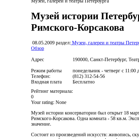
Музеи, галереи и театры Петербурга
Музей истории Петербу
Римского-Корсакова
08.05.2009
раздел:
Музеи, галереи и театры Петер
Обзор
Адрес
190000, Санкт-Петербург, Театр
Режим работы
понедельник - четверг с 11:00 
Телефон:
(812) 312-54-56
Входная плата
Бесплатно
Рейтинг материала:
0
Your rating:
None
Музей истории консерватории был открыт 18 март
Римского-Корсакова. Одна комната - 58 кв.м. Экс
значение.
Состоит из произведений искусств: живопись, ску