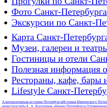
Прогулки по Санкт-Пет
Фото Санкт-Петербурга
Экскурсии по Санкт-Пе
Карта Санкт-Петербург
Музеи, галереи и театр
Гостиницы и отели Сан
Полезная информация о
Рестораны, кафе, бары 
Lifestyle Санкт-Петерб
Альтернативная история Петербурга
История Имперского Петер
окрестностей»
А. А. Бахтиаров «Брюхо Петербурга»
Утраченные