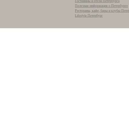
Гостиницы и отели Петербурга
Полезная информация о Петербурге
Рестораны, кафе, бары и клубы Пете
Lifestyle Петербург