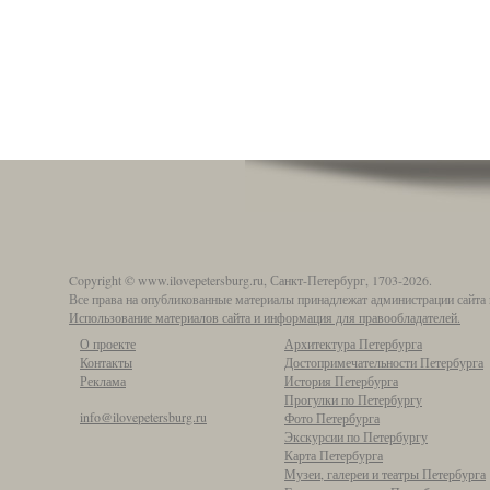
Copyright © www.ilovepetersburg.ru, Санкт-Петербург, 1703-2026.
Все права на опубликованные материалы принадлежат администрации сайта 
Использование материалов сайта и информация для правообладателей.
О проекте
Архитектура Петербурга
Контакты
Достопримечательности Петербурга
Реклама
История Петербурга
Прогулки по Петербургу
info@ilovepetersburg.ru
Фото Петербурга
Экскурсии по Петербургу
Карта Петербурга
Музеи, галереи и театры Петербурга