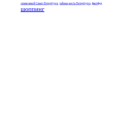
фастфуд
символикой Санкт-Петербурга
тайные места Петербурга
шоппинг