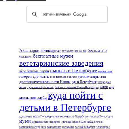
Аквапарки
бесплатно
антиквариат
арт-буфет
барахолки
бесплатные музеи
бесплатно!
вегетарианские заведения
выпить в Петербурге
веревочные парки
выпить пива
где жить
галереи
детские театры
городские арт-объекты
джаз
достопримечательности Нарвы
еда в Петербурге
загородная
катки
Злачные притоны Санкт-Петербурга
жизнь
здоровый образ жизни
кафе
куда пойти с
квесты
клубы
кино
детьми в Петербурге
культовые места Петербурга
любимые места в Петербурге
мистика Петербурга
музеи
недвижимость
недорого!
ночные катания на коньках
отели и
гостиницы Петербурга
панорамные рестораны
полный неформат
Сувениры с