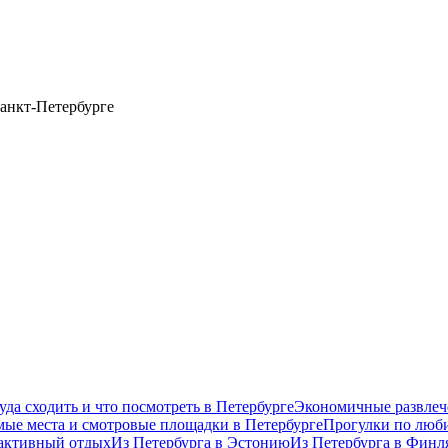
анкт-Петербурге
уда сходить и что посмотреть в Петербурге
Экономичные развлеч
ые места и смотровые площадки в Петербурге
Прогулки по люб
 активный отдых
Из Петербурга в Эстонию
Из Петербурга в Фин