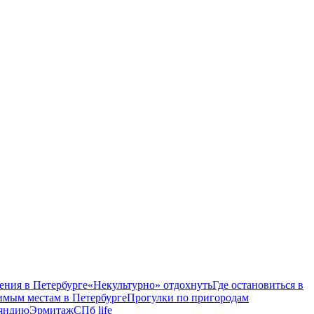
ения в Петербурге
«Некультурно» отдохнуть
Где остановиться в
имым местам в Петербурге
Прогулки по пригородам
ляндию
Эрмитаж
СПб life