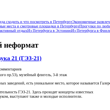
уда сходить и что посмотреть в Петербурге
Экономичные развлеч
ые места и смотровые площадки в Петербурге
Прогулки по люб
 активный отдых
Из Петербурга в Эстонию
Из Петербурга в Фин
й неформат
ука 21 (ГЭЗ-21)
омментариев
ого пр.53), музейный флигель, 3-й этаж
ных заведений, есть уникальное место, которое называется Галер
ятельность ГЭЗ-21. Здесь проходят концерты известных
уком, выступают также и молодые исполнители.