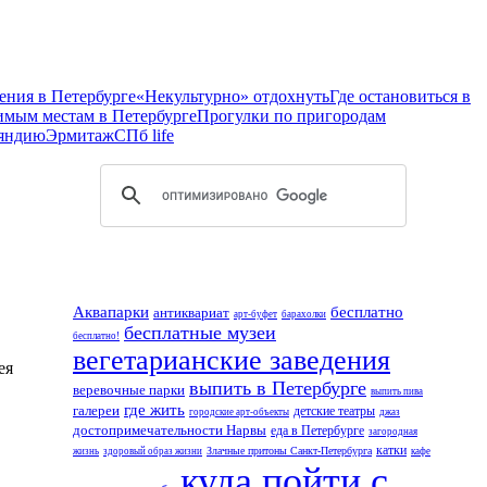
ения в Петербурге
«Некультурно» отдохнуть
Где остановиться в
имым местам в Петербурге
Прогулки по пригородам
ляндию
Эрмитаж
СПб life
Аквапарки
бесплатно
антиквариат
арт-буфет
барахолки
бесплатные музеи
бесплатно!
вегетарианские заведения
ея
выпить в Петербурге
веревочные парки
выпить пива
где жить
галереи
детские театры
городские арт-объекты
джаз
достопримечательности Нарвы
еда в Петербурге
загородная
катки
Злачные притоны Санкт-Петербурга
жизнь
здоровый образ жизни
кафе
куда пойти с