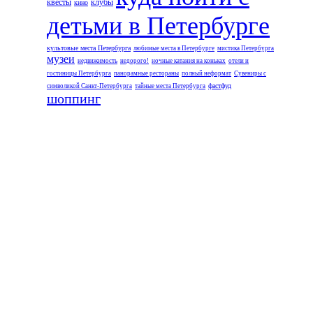
квесты
клубы
кино
детьми в Петербурге
культовые места Петербурга
любимые места в Петербурге
мистика Петербурга
музеи
недвижимость
недорого!
ночные катания на коньках
отели и
гостиницы Петербурга
панорамные рестораны
полный неформат
Сувениры с
фастфуд
символикой Санкт-Петербурга
тайные места Петербурга
шоппинг