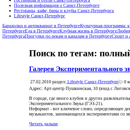
Гостиницы и отели Санкт-Петербурга
Полезная информация о Санкт-Петербурге
Рестораны, кафе, бары и клубы Санкт-Петербурга
Lifestyle Санкт-Петербург
Барахолки и антиквариат в Петербурге
Культурная программа: к
Петербурге
Еда в Петербурге
Клубная жизнь в Петербурге
Любим
Петербурга
Прогулки по рекам и каналам в Петербурге
Спорт и
Поиск по тегам: полны
Галерея Экспериментального зв
27.02.2010
раздел:
Lifestyle Санкт-Петербург
0
к
Адрес: Арт-центр Пушкинская, 10 (вход с Лиговск
В городе, где много клубов и других развлекатель
Экспериментального Звука (ГЭЗ-21).
Неформат - вот ключевое слово, определяющее де
музыкантов, занимающихся экспериментами со зв
Читать дальше