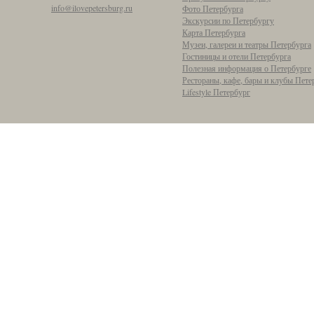
info@ilovepetersburg.ru
Фото Петербурга
Экскурсии по Петербургу
Карта Петербурга
Музеи, галереи и театры Петербурга
Гостиницы и отели Петербурга
Полезная информация о Петербурге
Рестораны, кафе, бары и клубы Пете
Lifestyle Петербург