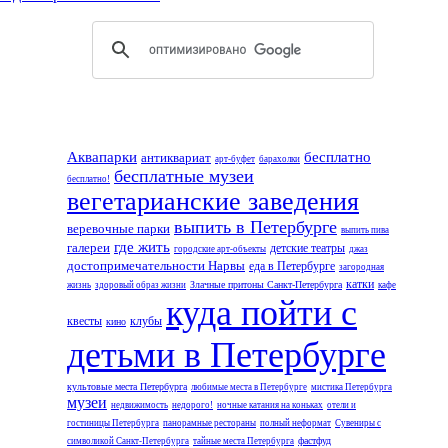
Аквапарки
бесплатно
антиквариат
арт-буфет
барахолки
бесплатные музеи
бесплатно!
вегетарианские заведения
выпить в Петербурге
веревочные парки
выпить пива
где жить
галереи
детские театры
городские арт-объекты
джаз
достопримечательности Нарвы
еда в Петербурге
загородная
катки
Злачные притоны Санкт-Петербурга
жизнь
здоровый образ жизни
кафе
куда пойти с
квесты
клубы
кино
детьми в Петербурге
культовые места Петербурга
любимые места в Петербурге
мистика Петербурга
музеи
недвижимость
недорого!
ночные катания на коньках
отели и
гостиницы Петербурга
панорамные рестораны
полный неформат
Сувениры с
фастфуд
символикой Санкт-Петербурга
тайные места Петербурга