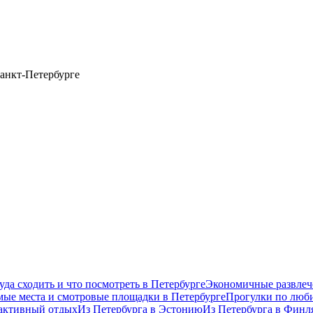
анкт-Петербурге
уда сходить и что посмотреть в Петербурге
Экономичные развлеч
ые места и смотровые площадки в Петербурге
Прогулки по люб
 активный отдых
Из Петербурга в Эстонию
Из Петербурга в Фин