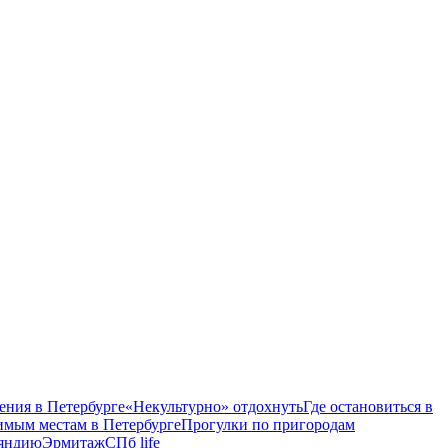
ения в Петербурге
«Некультурно» отдохнуть
Где остановиться в
имым местам в Петербурге
Прогулки по пригородам
ляндию
Эрмитаж
СПб life