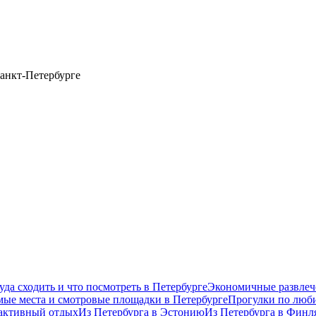
анкт-Петербурге
уда сходить и что посмотреть в Петербурге
Экономичные развлеч
ые места и смотровые площадки в Петербурге
Прогулки по люб
 активный отдых
Из Петербурга в Эстонию
Из Петербурга в Фин