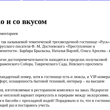
о и со вкусом
ментариев
в так называемой тематической трехзвездочной гостинице «Русь»
русского писателя Ф. М. Достоевского «Преступление и
менитости– Барбара Брыльска, Наталья Варлей, Ольга Аросева - 
огие достопримечательности находятся в пределах получасовой
раженского Собора, Таврического Сада, Невского проспекта
андартный номер, хотя в гостинице есть и люксы, и VIP-номера
мфорт, оснащенность бытовой техникой, интерьер – на высшем
я, изготовляемые в ресторанном комплексе на заказ. Недорогие
оже неплохой вариант перекусить в перерыве между экскурсиями
 в бассейн с прохладной водой! Порадовало и то, что в гостини
ющий раз я постараюсь учесть.