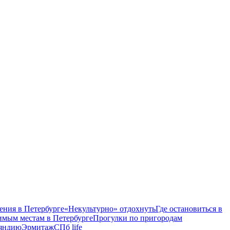
ения в Петербурге
«Некультурно» отдохнуть
Где остановиться в
имым местам в Петербурге
Прогулки по пригородам
ляндию
Эрмитаж
СПб life