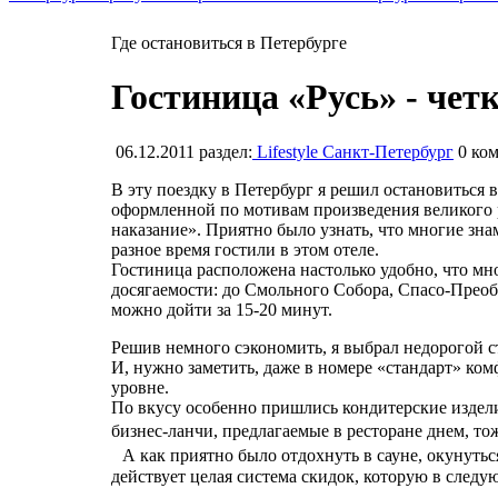
Где остановиться в Петербурге
Гостиница «Русь» - четк
06.12.2011
раздел:
Lifestyle Санкт-Петербург
0
ком
В эту поездку в Петербург я решил остановиться 
оформленной по мотивам произведения великого 
наказание». Приятно было узнать, что многие зна
разное время гостили в этом отеле.
Гостиница расположена настолько удобно, что мн
досягаемости: до Смольного Собора, Спасо-Преоб
можно дойти за 15-20 минут.
Решив немного сэкономить, я выбрал недорогой ст
И, нужно заметить, даже в номере «стандарт» ко
уровне.
По вкусу особенно пришлись кондитерские издели
бизнес-ланчи, предлагаемые в ресторане днем, т
А как приятно было отдохнуть в сауне, окунуться
действует целая система скидок, которую в следу