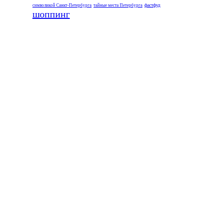
фастфуд
символикой Санкт-Петербурга
тайные места Петербурга
шоппинг