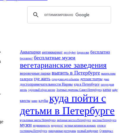
,
Аквапарки
бесплатно
антиквариат
арт-буфет
барахолки
бесплатные музеи
бесплатно!
в
вегетарианские заведения
выпить в Петербурге
веревочные парки
выпить пива
где жить
галереи
детские театры
городские арт-объекты
джаз
достопримечательности Нарвы
еда в Петербурге
загородная
катки
Злачные притоны Санкт-Петербурга
жизнь
здоровый образ жизни
кафе
.
куда пойти с
квесты
клубы
кино
детьми в Петербурге
.
культовые места Петербурга
любимые места в Петербурге
мистика Петербурга
це
музеи
недвижимость
недорого!
ночные катания на коньках
отели и
гостиницы Петербурга
панорамные рестораны
полный неформат
Сувениры с