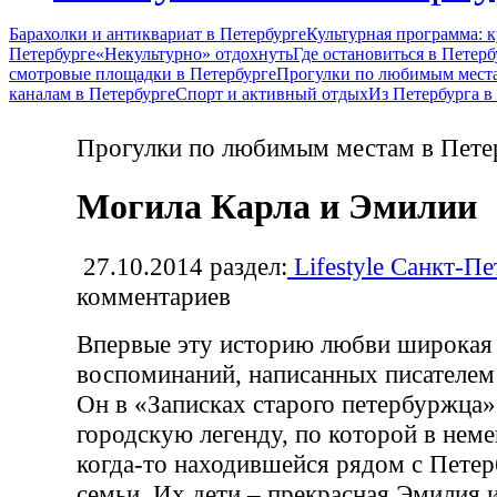
Барахолки и антиквариат в Петербурге
Культурная программа: к
Петербурге
«Некультурно» отдохнуть
Где остановиться в Петерб
смотровые площадки в Петербурге
Прогулки по любимым места
каналам в Петербурге
Спорт и активный отдых
Из Петербурга 
Прогулки по любимым местам в Пете
Могила Карла и Эмилии
27.10.2014
раздел:
Lifestyle Санкт-Пе
комментариев
Впервые эту историю любви широкая 
воспоминаний, написанных писателем
Он в «Записках старого петербуржца»
городскую легенду, по которой в нем
когда-то находившейся рядом с Петер
семьи. Их дети – прекрасная Эмилия