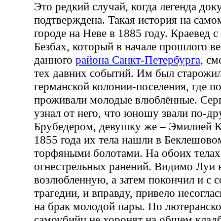
Это редкий случай, когда легенда док
подтверждена. Такая история на самом
городе на Неве в 1885 году. Краевед с
Безбах, который в начале прошлого в
данного
района Санкт-Петербурга
, см
тех давних событий. Им был старожил
германской колонии-поселения, где по
проживали молодые влюблённые. Сер
узнал от него, что юношу звали по-др
Брубедером, девушку же – Эмилией Ка
1855 года их тела нашли в Беклешовом
торфяными болотами. На обоих телах
огнестрельных ранений. Видимо Луи в
возлюбленную, а затем покончил и с с
трагедии, и вправду, привело несогла
на брак молодой пары. По лютеранско
самоубийц не хоронят на общем кладб