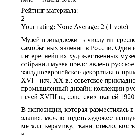
Рейтинг материала:
2
Your rating:
None
Average:
2
(
1
vote)
Музей принадлежит к числу интересн
самобытных явлений в России. Один 
интереснейших художественных музее
собрании музея представлено русское
западноевропейское декоративно-при
XVI - нач. XX в.; советское прикладн
промышленный дизайн; коллекции ру
печей XVIII в.; советских тканей 1920
В экспозиции, которая разместилась в
здания, можно видеть художественну
металл, керамику, ткани, стекло, кос
в.