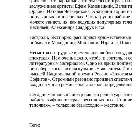
зрителю. Это народные артисты России Краско Ив
заслуженные артисты Ефим Каменецкий, Валентин
Орлова, Наталья Четверикова, Анатолий Горин и д
популярных киносериалах. Часть труппы работает
можете увидеть их, как ведущих популярных теле
Васильев, Александра Сыдорук и т.д.
Гастроли, бесспорно, расширяют художественный 
побывал в Македонии, Монголии, Израиле, Польш
Несмотря на трудные времена для любого государс
спектакля. Нам очень важно, чтобы и зритель, и с
литературным материалом. Одно из ярких подтве
петербургского зрителя культовым явлением. И вп
высшей Национальной премии России «Золотая ма
Софитов». Огромный резонанс произвел спектакль
входит в число режиссеров-лидеров, определяющи
Сегодня жанровый спектр нашего репертуара мног
найдете в афише театра агрессивных пьес. Лириче
тапочках», – только не безысходно – жестокие.
Теги: