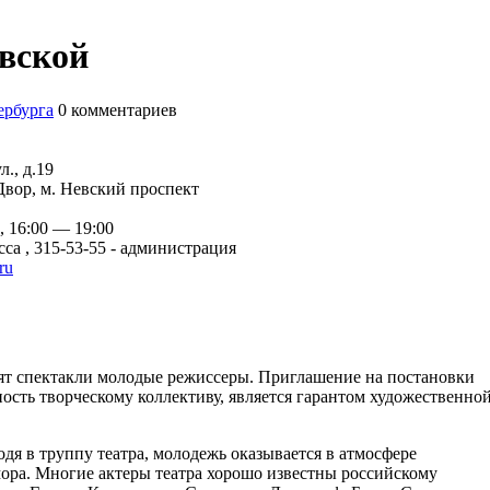
евской
ербурга
0
комментариев
л., д.19
Двор, м. Невский проспект
, 16:00 — 19:00
асса , 315-53-55 - администрация
ru
авят спектакли молодые режиссеры. Приглашение на постановки
сть творческому коллективу, является гарантом художественно
одя в труппу театра, молодежь оказывается в атмосфере
ора. Многие актеры театра хорошо известны российскому