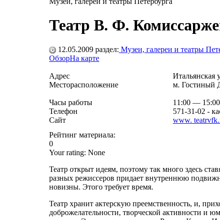
Музеи, галереи и театры Петербурга
Театр В. Ф. Комиссарж
12.05.2009
раздел:
Музеи, галереи и театры Пет
Обзор
На карте
Адрес
Итальянская у
Месторасположение
м. Гостиный 
Часы работы
11:00 — 15:00
Телефон
571-31-02 - к
Сайт
www. teatrvfk.
Рейтинг материала:
0
Your rating:
None
Театр открыт идеям, поэтому так много здесь ст
разных режиссеров придает внутреннюю подвижно
новизны. Этого требует время.
Театр хранит актерскую преемственность, и, прих
доброжелательности, творческой активности и юм