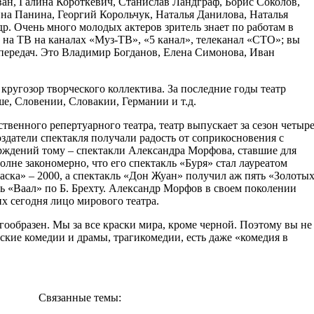
ан, Галина Короткевич, Станислав Ландграф, Борис Соколов,
а Панина, Георгий Корольчук, Наталья Данилова, Наталья
р. Очень много молодых актеров зритель знает по работам в
 на ТВ на каналах «Муз-ТВ», «5 канал», телеканал «СТО»; вы
передач. Это Владимир Богданов, Елена Симонова, Иван
кругозор творческого коллектива. За последние годы театр
е, Словении, Словакии, Германии и т.д.
твенного репертуарного театра, театр выпускает за сезон четыр
оздатели спектакля получали радость от соприкосновения с
рждений тому – спектакли Александра Морфова, ставшие для
олне закономерно, что его спектакль «Буря» стал лауреатом
ска» – 2000, а спектакль «Дон Жуан» получил аж пять «Золоты
 «Ваал» по Б. Брехту. Александр Морфов в своем поколении
х сегодня лицо мирового театра.
ообразен. Мы за все краски мира, кроме черной. Поэтому вы не
ские комедии и драмы, трагикомедии, есть даже «комедия в
Связанные темы: