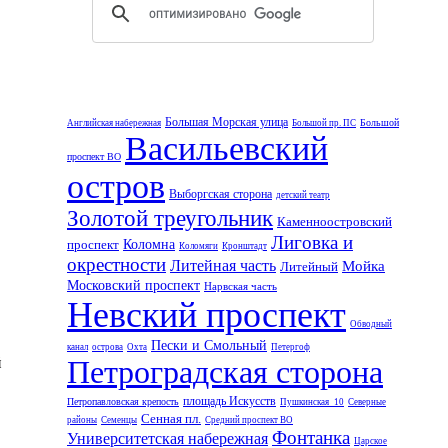
Большая Морская улица
Большой
Английская набережная
Большой пр. ПС
Васильевский
проспект ВО
остров
Выборгская сторона
детский театр
Золотой треугольник
Каменноостровский
Лиговка и
проспект
Коломна
Коломяги
Кронштадт
окрестности
Литейная часть
Мойка
Литейный
Московский проспект
Нарвская часть
Невский проспект
Обводный
Пески и Смольный
канал
острова
Охта
Петергоф
й
Петроградская сторона
площадь Искусств
Петропавловская крепость
Пушкинская_10
Северные
Сенная пл.
районы
Семенцы
Средний проспект ВО
Фонтанка
Университетская набережная
Царское