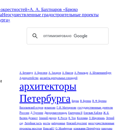
 окрестностей»
А. А. Бахтиаров «Брюхо
а
Неосуществленные градостроительные проекты
урга»
А. Бетанкур
А. Брюллов
А. Захаров
А. Квасов
А. Ринальди
А. Штакеншнейдер
Адмиралтейство
ансамбль центральных площадей
и
архитекторы
Петербурга
Биржа
В. Бренна
В. Ф. Бренна
государственные деятели
Васильевский остров
вельможи
Г.-И. Маттарнови
России
Д. Трезини
Дворцовая площадь
Екатерина II
Емельян Хайлов
Ж.-Б.
Коломна
Валлен-Деламот
Зимний дворец
К. Росси
К. Тон
Л. Шарлемань
Летний
неосуществленные
сад
Литейная часть
мосты
набережные
Невский проспект
проекты мостов
основание Петербурга
Николай I
О. Монферран
панорама