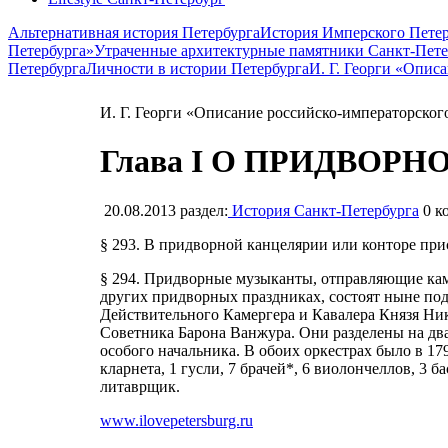
Альтернативная история Петербурга
История Имперского Петер
Петербурга»
Утраченные архитектурные памятники Санкт-Пете
Петербурга
Личности в истории Петербурга
И. Г. Георги «Опис
И. Г. Георги «Описание российско-императорског
Глава I О ПРИДВОРНО
20.08.2013
раздел:
История Санкт-Петербурга
0
ко
§ 293. В придворной канцелярии или конторе при
§ 294. Придворные музыканты, отправляющие кам
других придворных праздниках, состоят ныне под
Действительного Камергера и Кавалера Князя Ни
Советника Барона Ванжура. Они разделены на дв
особого начальника. В обоих оркестрах было в 179
кларнета, 1 гусли, 7 брачей*, 6 виолончеллов, 3 бас
литаврщик.
www.ilovepetersburg.ru