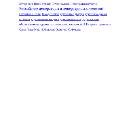
Петербурга
Петр I Великий
Петроградская
Петроградская сторона
Российские императоры и императрицы
С. Чевакинский
утраченные дворцы
Смольный и Пески
Тома де Томон
утраченные дома и
утраченные
особняки
утраченные жилые дома
утраченные мосты
общественные здания
утраченные святыни
Ф.-Б. Растрелли
художники
Санкт-Петербурга
Э. Фальконе
Эрмитаж
Ю. Фельтен