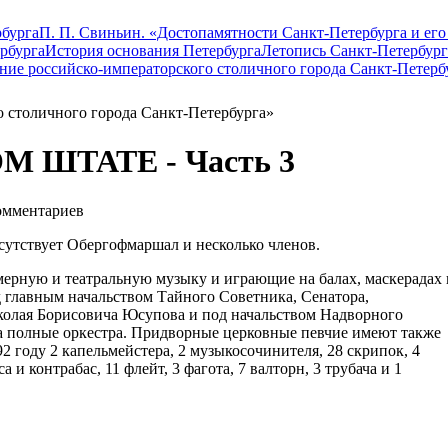
бурга
П. П. Свиньин. «Достопамятности Санкт-Петербурга и его
рбурга
История основания Петербурга
Летопись Санкт-Петербург
ание российско-императорского столичного города Санкт-Петерб
о столичного города Санкт-Петербурга»
М ШТАТЕ - Часть 3
мментариев
сутствует Обергофмаршал и несколько членов.
ерную и театральную музыку и играющие на балах, маскерадах 
 главным начальством Тайного Советника, Сенатора,
колая Борисовича Юсупова и под начальством Надворного
а полные оркестра. Придворные церковные певчие имеют также
2 году 2 капельмейстера, 2 музыкосочинителя, 28 скрипок, 4
а и контрабас, 11 флейт, 3 фагота, 7 валторн, 3 трубача и 1