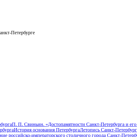
анкт-Петербурге
бурга
П. П. Свиньин. «Достопамятности Санкт-Петербурга и его
рбурга
История основания Петербурга
Летопись Санкт-Петербург
ание российско-императорского столичного города Санкт-Петерб