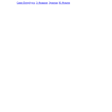
Санкт-Петербурга
Э. Фальконе
Эрмитаж
Ю. Фельтен