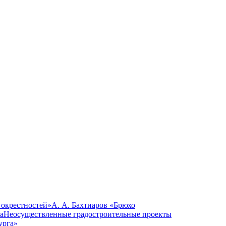
 окрестностей»
А. А. Бахтиаров «Брюхо
а
Неосуществленные градостроительные проекты
урга»