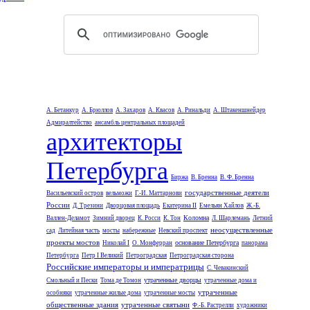
А. Бетанкур
А. Брюллов
А. Захаров
А. Квасов
А. Ринальди
А. Штакеншнейдер
Адмиралтейство
ансамбль центральных площадей
архитекторы
Петербурга
Биржа
В. Бренна
В. Ф. Бренна
государственные деятели
Васильевский остров
вельможи
Г.-И. Маттарнови
России
Д. Трезини
Дворцовая площадь
Екатерина II
Емельян Хайлов
Ж.-Б.
Коломна
Валлен-Деламот
Зимний дворец
К. Росси
К. Тон
Л. Шарлемань
Летний
неосуществленные
сад
Литейная часть
мосты
набережные
Невский проспект
проекты мостов
основание Петербурга
Николай I
О. Монферран
панорама
Петербурга
Петр I Великий
Петроградская
Петроградская сторона
Российские императоры и императрицы
С. Чевакинский
утраченные дворцы
Смольный и Пески
Тома де Томон
утраченные дома и
утраченные
особняки
утраченные жилые дома
утраченные мосты
общественные здания
утраченные святыни
Ф.-Б. Растрелли
художники