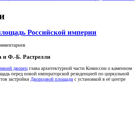
и
площадь Российской империи
мментариев
 и Ф.-Б. Растрелли
имний дворец
глава архитектурной части Комиссии о каменном
щадь перед новой императорской резиденцией по циркульной
нтов застройки
Дворцовой площади
с установкой в её центре