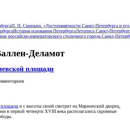
бурга
П. П. Свиньин. «Достопамятности Санкт-Петербурга и его
рбурга
История основания Петербурга
Летопись Санкт-Петербург
ание российско-императорского столичного города Санкт-Петерб
 Валлен-Деламот
иевской площади
мментариев
 площади
и с высоты своей смотрит на Мариинский дворец,
ии в первой четверти XVIII века располагались скромные
ободы.