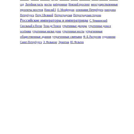
неосуществленные
сад
Литейная часть
мосты
набережные
Невский проспект
проекты мостов
основание Петербурга
Николай I
О. Монферран
панорама
Петербурга
Петр I Великий
Петроградская
Петроградская сторона
Российские императоры и императрицы
С. Чевакинский
утраченные дворцы
Смольный и Пески
Тома де Томон
утраченные дома и
утраченные
особняки
утраченные жилые дома
утраченные мосты
общественные здания
утраченные святыни
Ф.-Б. Растрелли
художники
Санкт-Петербурга
Э. Фальконе
Эрмитаж
Ю. Фельтен