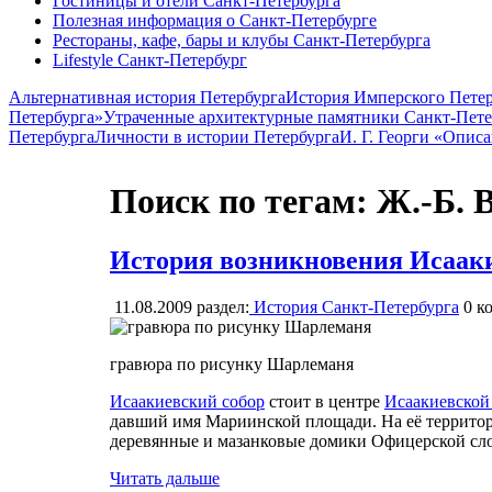
Гостиницы и отели Санкт-Петербурга
Полезная информация о Санкт-Петербурге
Рестораны, кафе, бары и клубы Санкт-Петербурга
Lifestyle Санкт-Петербург
Альтернативная история Петербурга
История Имперского Петер
Петербурга»
Утраченные архитектурные памятники Санкт-Пете
Петербурга
Личности в истории Петербурга
И. Г. Георги «Опис
Поиск по тегам: Ж.-Б.
История возникновения Исаак
11.08.2009
раздел:
История Санкт-Петербурга
0
ко
гравюра по рисунку Шарлеманя
Исаакиевский собор
стоит в центре
Исаакиевской
давший имя Мариинской площади. На её территор
деревянные и мазанковые домики Офицерской сл
Читать дальше