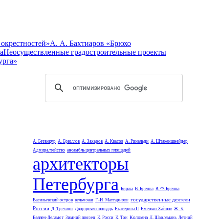
 окрестностей»
А. А. Бахтиаров «Брюхо
а
Неосуществленные градостроительные проекты
урга»
А. Бетанкур
А. Брюллов
А. Захаров
А. Квасов
А. Ринальди
А. Штакеншнейдер
Адмиралтейство
ансамбль центральных площадей
архитекторы
Петербурга
Биржа
В. Бренна
В. Ф. Бренна
государственные деятели
Васильевский остров
вельможи
Г.-И. Маттарнови
России
Д. Трезини
Дворцовая площадь
Екатерина II
Емельян Хайлов
Ж.-Б.
Коломна
Валлен-Деламот
Зимний дворец
К. Росси
К. Тон
Л. Шарлемань
Летний