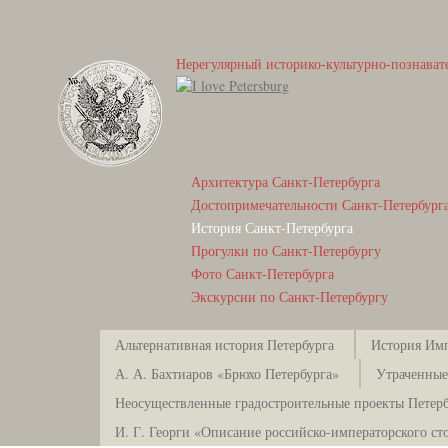
Нерегулярный историко-культурно-познават
Архитектура Санкт-Петербурга
Достопримечательности Санкт-Петербург
История Санкт-Петербурга
Прогулки по Санкт-Петербургу
Фото Санкт-Петербурга
Экскурсии по Санкт-Петербургу
Альтернативная история Петербурга
История Имп
А. А. Бахтиаров «Брюхо Петербурга»
Утраченные
Неосуществленные градостроительные проекты Петерб
И. Г. Георги «Описание российско-императорского ст