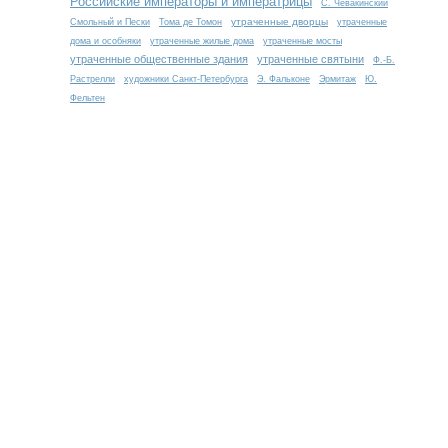
Российские императоры и императрицы
С. Чевакинский
утраченные дворцы
Смольный и Пески
Тома де Томон
утраченные
дома и особняки
утраченные жилые дома
утраченные мосты
утраченные общественные здания
утраченные святыни
Ф.-Б.
Растрелли
художники Санкт-Петербурга
Э. Фальконе
Эрмитаж
Ю.
Фельтен