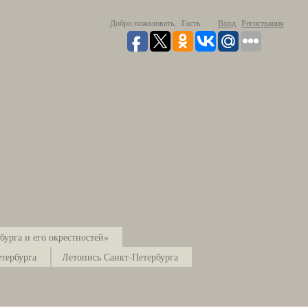
Добро пожаловать,
Гость
Вход
Регистрация
урга и его окрестностей»
тербурга
Летопись Санкт-Петербурга