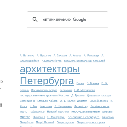
А. Бетанкур
А. Брюллов
А. Захаров
А. Квасов
А. Ринальди
А.
Штакеншнейдер
Адмиралтейство
ансамбль центральных площадей
архитекторы
Петербурга
ло
Биржа
В. Бренна
В. Ф.
.
Бренна
Васильевский остров
вельможи
Г.-И. Маттарнови
государственные деятели России
Д. Трезини
Дворцовая площадь
Екатерина II
Емельян Хайлов
Ж.-Б. Валлен-Деламот
Зимний дворец
К.
ой
Коломна
Росси
К. Тон
Л. Шарлемань
Летний сад
Литейная часть
неосуществленные проекты
мосты
набережные
Невский проспект
мостов
основание Петербурга
Николай I
О. Монферран
панорама
Петербурга
Петр I Великий
Петроградская
Петроградская сторона