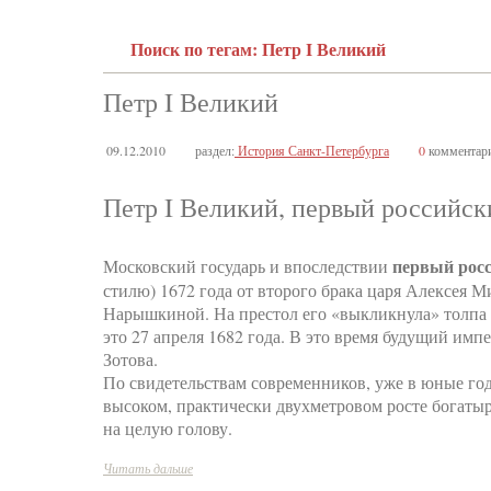
Поиск по тегам: Петр I Великий
Петр I Великий
09.12.2010
раздел:
История Санкт-Петербурга
0
комментар
Петр I Великий, первый российск
первый рос
Московский государь и впоследствии
стилю) 1672 года от второго брака царя Алексея
Нарышкиной. На престол его «выкликнула» толпа в
это 27 апреля 1682 года. В это время будущий имп
Зотова.
По свидетельствам современников, уже в юные го
высоком, практически двухметровом росте богатыр
на целую голову.
Читать дальше