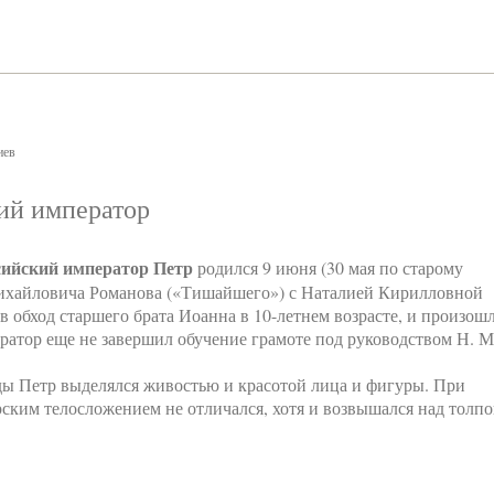
иев
ий император
сийский император Петр
родился 9 июня (30 мая по старому
 Михайловича Романова («Тишайшего») с Наталией Кирилловной
 обход старшего брата Иоанна в 10-летнем возрасте, и произош
ератор еще не завершил обучение грамоте под руководством Н. М
ды Петр выделялся живостью и красотой лица и фигуры. При
ским телосложением не отличался, хотя и возвышался над толп