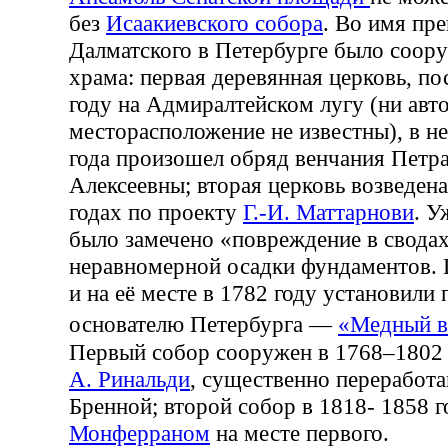
без
Исаакиевского собора
. Во имя пр
Далматского в Петербурге было соор
храма: первая деревянная церковь, по
году на Адмиралтейском лугу (ни авто
месторасположение не известны), в н
года произошел обряд венчания Петра
Алексеевны; вторая церковь возведен
годах по проекту
Г.-И. Маттарнови
. У
было замечено «повреждение в сводах
неравномерной осадки фундаментов. 
и на её месте в 1782 году установили
основателю Петербурга —
«Медный в
Первый собор сооружен в 1768–1802 
А. Ринальди
, существенно переработ
Бренной; второй собор в 1818- 1858 
Монферраном
на месте первого.