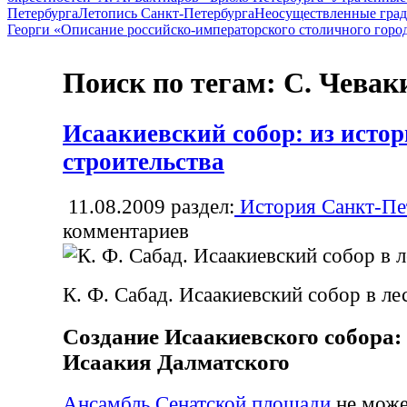
Петербурга
Летопись Санкт-Петербурга
Неосуществленные град
Георги «Описание российско-императорского столичного горо
Поиск по тегам: С. Чева
Исаакиевский собор: из исто
строительства
11.08.2009
раздел:
История Санкт-Пе
комментариев
К. Ф. Сабад. Исаакиевский собор в ле
Создание Исаакиевского собора:
Исаакия Далматского
Ансамбль Сенатской площади
не може