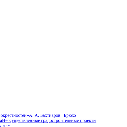
 окрестностей»
А. А. Бахтиаров «Брюхо
а
Неосуществленные градостроительные проекты
урга»