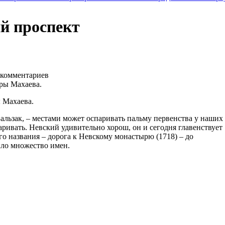
ий проспект
комментариев
 Махаева.
альзак, – местами может оспаривать пальму первенства у наших
паривать. Невский удивительно хорош, он и сегодня главенствует
о названия – дорога к Невскому монастырю (1718) – до
ыло множество имен.