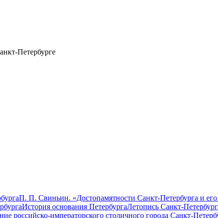
анкт-Петербурге
бурга
П. П. Свиньин. «Достопамятности Санкт-Петербурга и его
рбурга
История основания Петербурга
Летопись Санкт-Петербург
ание российско-императорского столичного города Санкт-Петерб