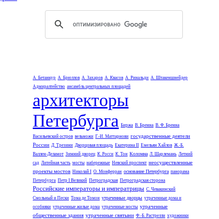
А. Бетанкур
А. Брюллов
А. Захаров
А. Квасов
А. Ринальди
А. Штакеншнейдер
Адмиралтейство
ансамбль центральных площадей
архитекторы
Петербурга
Биржа
В. Бренна
В. Ф. Бренна
государственные деятели
Васильевский остров
вельможи
Г.-И. Маттарнови
России
Д. Трезини
Дворцовая площадь
Екатерина II
Емельян Хайлов
Ж.-Б.
Коломна
Валлен-Деламот
Зимний дворец
К. Росси
К. Тон
Л. Шарлемань
Летний
неосуществленные
сад
Литейная часть
мосты
набережные
Невский проспект
проекты мостов
основание Петербурга
Николай I
О. Монферран
панорама
Петербурга
Петр I Великий
Петроградская
Петроградская сторона
Российские императоры и императрицы
С. Чевакинский
утраченные дворцы
Смольный и Пески
Тома де Томон
утраченные дома и
утраченные
особняки
утраченные жилые дома
утраченные мосты
общественные здания
утраченные святыни
Ф.-Б. Растрелли
художники