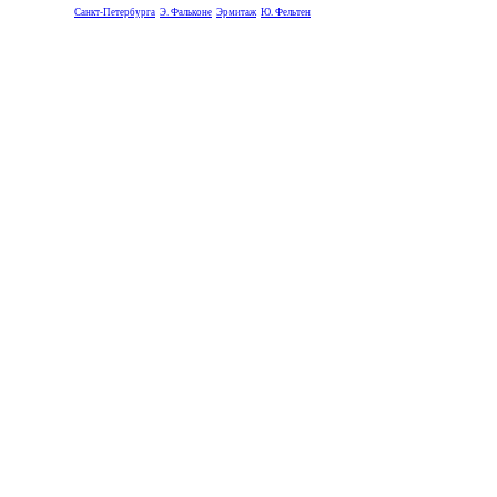
Санкт-Петербурга
Э. Фальконе
Эрмитаж
Ю. Фельтен