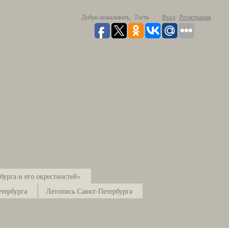
Добро пожаловать,
Гость
Вход
Регистрация
урга и его окрестностей»
тербурга
Летопись Санкт-Петербурга