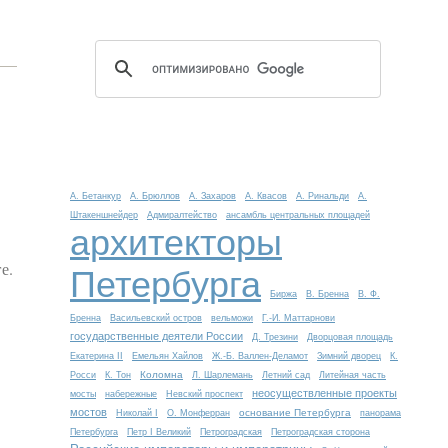
А. Бетанкур
А. Брюллов
А. Захаров
А. Квасов
А. Ринальди
А.
Штакеншнейдер
Адмиралтейство
ансамбль центральных площадей
архитекторы
е.
Петербурга
Биржа
В. Бренна
В. Ф.
Бренна
Васильевский остров
вельможи
Г.-И. Маттарнови
государственные деятели России
Д. Трезини
Дворцовая площадь
Екатерина II
Емельян Хайлов
Ж.-Б. Валлен-Деламот
Зимний дворец
К.
Коломна
Росси
К. Тон
Л. Шарлемань
Летний сад
Литейная часть
неосуществленные проекты
мосты
набережные
Невский проспект
мостов
основание Петербурга
Николай I
О. Монферран
панорама
Петербурга
Петр I Великий
Петроградская
Петроградская сторона