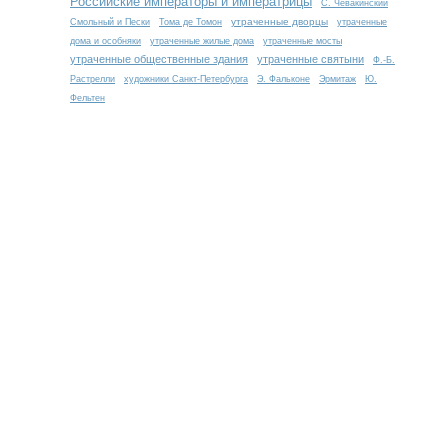
Российские императоры и императрицы
С. Чевакинский
утраченные дворцы
Смольный и Пески
Тома де Томон
утраченные
дома и особняки
утраченные жилые дома
утраченные мосты
утраченные общественные здания
утраченные святыни
Ф.-Б.
Растрелли
художники Санкт-Петербурга
Э. Фальконе
Эрмитаж
Ю.
Фельтен