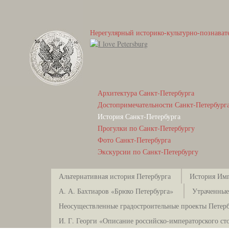
Нерегулярный историко-культурно-познават
Архитектура Санкт-Петербурга
Достопримечательности Санкт-Петербург
История Санкт-Петербурга
Прогулки по Санкт-Петербургу
Фото Санкт-Петербурга
Экскурсии по Санкт-Петербургу
Альтернативная история Петербурга
История Имп
А. А. Бахтиаров «Брюхо Петербурга»
Утраченные
Неосуществленные градостроительные проекты Петерб
И. Г. Георги «Описание российско-императорского ст