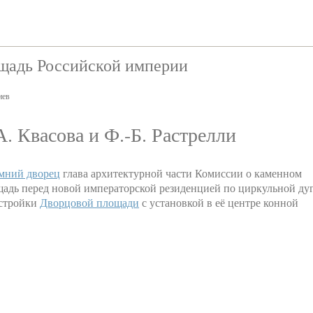
ощадь Российской империи
иев
. Квасова и Ф.-Б. Растрелли
мний дворец
глава архитектурной части Комиссии о каменном
адь перед новой императорской резиденцией по циркульной дуг
астройки
Дворцовой площади
с установкой в её центре конной