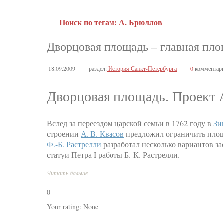
Поиск по тегам: А. Брюллов
Дворцовая площадь – главная пл
18.09.2009
раздел:
История Санкт-Петербурга
0
комментар
Дворцовая площадь. Проект А
Вслед за переездом царской семьи в 1762 году в
Зи
строении
А. В. Квасов
предложил ограничить площ
Ф.-Б. Растрелли
разработал несколько вариантов з
статуи Петра I работы Б.-К. Растрелли.
Читать дальше
0
Your rating:
None