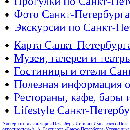
Прогулки по Санкт-Пет
Фото Санкт-Петербурга
Экскурсии по Санкт-Пе
Карта Санкт-Петербург
Музеи, галереи и театр
Гостиницы и отели Сан
Полезная информация о
Рестораны, кафе, бары 
Lifestyle Санкт-Петерб
Альтернативная история Петербурга
История Имперского Петер
окрестностей»
А. А. Бахтиаров «Брюхо Петербурга»
Утраченные