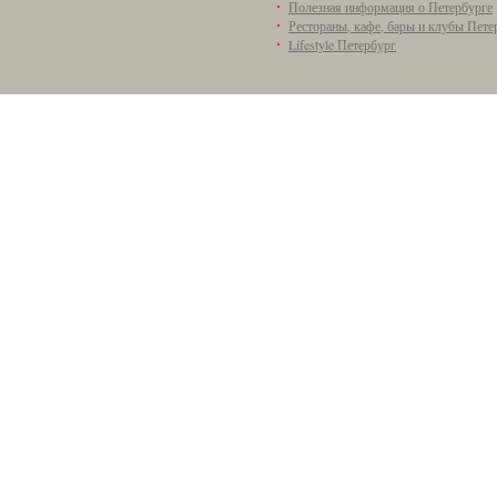
Полезная информация о Петербурге
Рестораны, кафе, бары и клубы Пете
Lifestyle Петербург