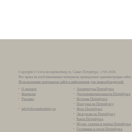
Copyright © www.ilovepetersburg.ru, Санкт-Петербург, 1703-2026.
Все права на опубликованные материалы принадлежат администрации сайта 
Использование материалов сайта и информация для правообладателей.
О проекте
Архитектура Петербурга
Контакты
Достопримечательности Петербурга
Реклама
История Петербурга
Прогулки по Петербургу
info@ilovepetersburg.ru
Фото Петербурга
Экскурсии по Петербургу
Карта Петербурга
Музеи, галереи и театры Петербурга
Гостиницы и отели Петербурга