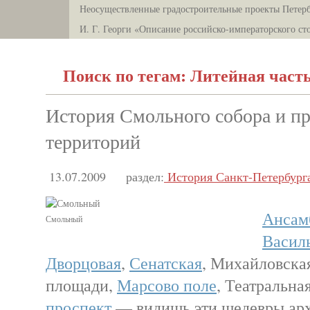
Неосуществленные градостроительные проекты Петерб
И. Г. Георги «Описание российско-императорского ст
Поиск по тегам: Литейная част
История Смольного собора и 
территорий
13.07.2009
раздел:
История Санкт-Петербург
Ансам
Смольный
Василь
Дворцовая
,
Сенатская
, Михайловска
площади,
Марсово поле
, Театральна
проспект
— видишь эти шедевры арх