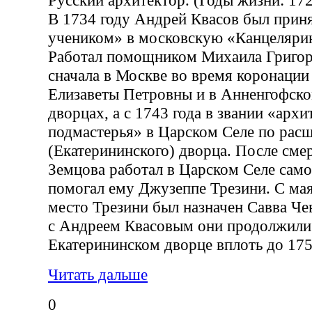
Русский архитектор. (Годы жизни: 17
В 1734 году Андрей Квасов был прин
учеником» в московскую «Канцелярию
Работал помощником Михаила Григор
сначала в Москве во время коронаци
Елизаветы Петровны и в Анненгофск
дворцах, а с 1743 года в звании «арх
подмастерья» в Царском Селе по ра
(Екатерининского) дворца. После сме
Земцова работал в Царском Селе само
помогал ему Джузеппе Трезини. С мая
место Трезини был назначен Савва Че
с Андреем Квасовым они продолжили
Екатерининском дворце вплоть до 175
Читать дальше
0