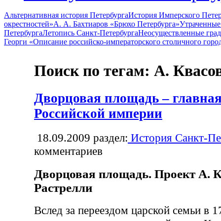
Альтернативная история Петербурга
История Имперского Петер
окрестностей»
А. А. Бахтиаров «Брюхо Петербурга»
Утраченные
Петербурга
Летопись Санкт-Петербурга
Неосуществленные град
Георги «Описание российско-императорского столичного горо
Поиск по тегам: А. Квасо
Дворцовая площадь – главна
Российской империи
18.09.2009
раздел:
История Санкт-Пе
комментариев
Дворцовая площадь. Проект А. К
Растрелли
Вслед за переездом царской семьи в 1