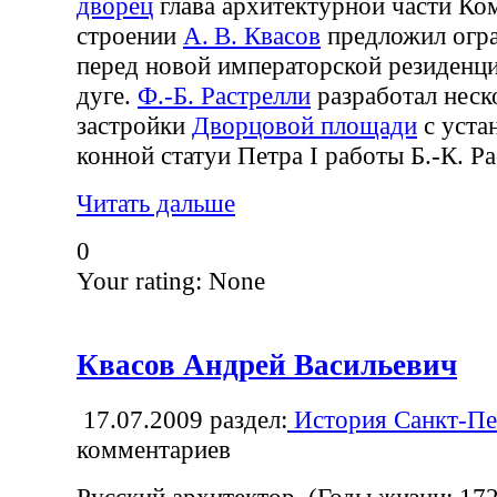
дворец
глава архитектурной части Ко
строении
А. В. Квасов
предложил огр
перед новой императорской резиденц
дуге.
Ф.-Б. Растрелли
разработал неск
застройки
Дворцовой площади
с уста
конной статуи Петра I работы Б.-К. Ра
Читать дальше
0
Your rating:
None
Квасов Андрей Васильевич
17.07.2009
раздел:
История Санкт-Пе
комментариев