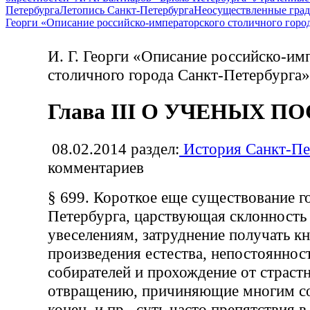
Петербурга
Летопись Санкт-Петербурга
Неосуществленные град
Георги «Описание российско-императорского столичного горо
И. Г. Георги «Описание российско-им
столичного города Санкт-Петербурга»
Глава III О УЧЕНЫХ 
08.02.2014
раздел:
История Санкт-Пе
комментариев
§ 699. Короткое еще существование г
Петербурга, царствующая склонность 
увеселениям, затруднение получать кн
произведения естества, непостояннос
собирателей и прохождение от страст
отвращению, причиняющие многим с
конец, и пр., суть часто препятствия