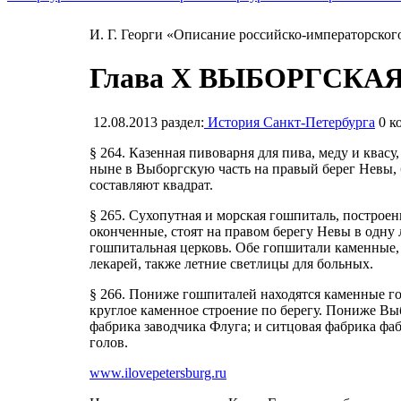
И. Г. Георги «Описание российско-императорског
Глава X ВЫБОРГСКАЯ 
12.08.2013
раздел:
История Санкт-Петербурга
0
ко
§ 264. Казенная пивоварня для пива, меду и квасу
ныне в Выборгскую часть на правый берег Невы, 
составляют квадрат.
§ 265. Сухопутная и морская гошпиталь, постр
оконченные, стоят на правом берегу Невы в одну
гошпитальная церковь. Обе гопшитали каменные, в
лекарей, также летние светлицы для больных.
§ 266. Пониже гошпиталей находятся каменные го
круглое каменное строение по берегу. Пониже Вы
фабрика заводчика Флуга; и ситцовая фабрика фа
голов.
www.ilovepetersburg.ru