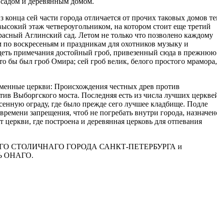
 садом и деревянным домом.
з конца сей части города отличается от прочих таковых домов те
высокий этаж четвероугольником, на котором стоит еще третий
асный Аглинский сад. Летом не только что позволено каждому
м по воскресеньям и праздникам для охотников музыку и
идеть примечания достойный гроб, привезенный сюда в прежнюю
о бы был гроб Омира; сей гроб велик, белого простого мрамора,
каменные церкви: Происхождения честных древ против
ив Выборгского моста. Последняя есть из числа лучших церкве
сенную ограду, где было прежде сего лучшее кладбище. Подле
времени запрещения, чтоб не погребать внутри города, назначен
т церкви, где построена и деревянная церковь для отпевания
О СТОЛИЧНАГО ГОРОДА САНКТ-ПЕТЕРБУРГА и
 ОНАГО.