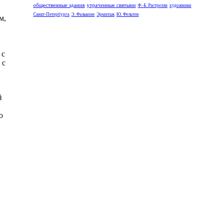
общественные здания
утраченные святыни
Ф.-Б. Растрелли
художники
Санкт-Петербурга
Э. Фальконе
Эрмитаж
Ю. Фельтен
м,
 с
 с
й
о