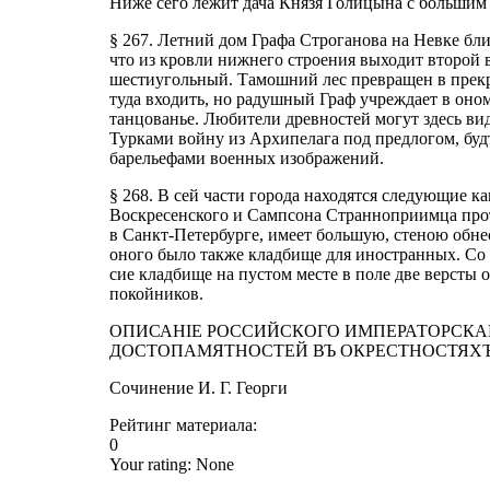
Ниже сего лежит дача Князя Голицына с большим
§ 267. Летний дом Графа Строганова на Невке бли
что из кровли нижнего строения выходит второй 
шестиугольный. Тамошний лес превращен в прекр
туда входить, но радушный Граф учреждает в оно
танцованье. Любители древностей могут здесь в
Турками войну из Архипелага под предлогом, будт
барельефами военных изображений.
§ 268. В сей части города находятся следующие 
Воскресенского и Сампсона Странноприимца прот
в Санкт-Петербурге, имеет большую, стеною обне
оного было также кладбище для иностранных. Со 
сие кладбище на пустом месте в поле две версты о
покойников.
ОПИСАНIЕ РОССИЙСКОГО ИМПЕРАТОРСКАГ
ДОСТОПАМЯТНОСТЕЙ ВЪ ОКРЕСТНОСТЯХЪ
Сочинение И. Г. Георги
Рейтинг материала:
0
Your rating:
None