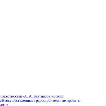
 окрестностей»
А. А. Бахтиаров «Брюхо
а
Неосуществленные градостроительные проекты
урга»