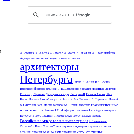
а
А. Бетанкур
А. Брюллов
А. Захаров
А. Квасов
А. Ринальди
А. Штакеншнейдер
Адмиралтейство
ансамбль центральных площадей
архитекторы
Петербурга
Биржа
В. Бренна
В. Ф. Бренна
государственные деятели
Васильевский остров
вельможи
Г.-И. Маттарнови
России
Д. Трезини
Дворцовая площадь
Екатерина II
Емельян Хайлов
Ж.-Б.
Коломна
Валлен-Деламот
Зимний дворец
К. Росси
К. Тон
Л. Шарлемань
Летний
неосуществленные
сад
Литейная часть
мосты
набережные
Невский проспект
проекты мостов
основание Петербурга
Николай I
О. Монферран
панорама
Петербурга
Петр I Великий
Петроградская
Петроградская сторона
Российские императоры и императрицы
С. Чевакинский
утраченные дворцы
Смольный и Пески
Тома де Томон
утраченные дома и
утраченные
особняки
утраченные жилые дома
утраченные мосты