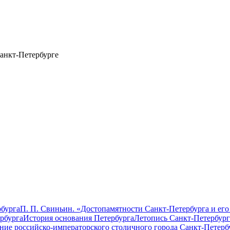
анкт-Петербурге
бурга
П. П. Свиньин. «Достопамятности Санкт-Петербурга и его
рбурга
История основания Петербурга
Летопись Санкт-Петербург
ание российско-императорского столичного города Санкт-Петерб