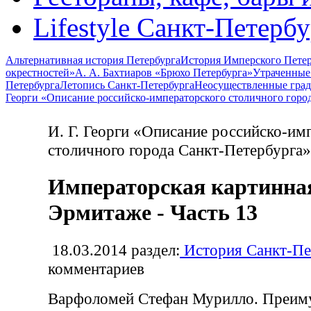
Lifestyle Санкт-Петерб
Альтернативная история Петербурга
История Имперского Петер
окрестностей»
А. А. Бахтиаров «Брюхо Петербурга»
Утраченные
Петербурга
Летопись Санкт-Петербурга
Неосуществленные град
Георги «Описание российско-императорского столичного горо
И. Г. Георги «Описание российско-им
столичного города Санкт-Петербурга»
Императорская картинная
Эрмитаже - Часть 13
18.03.2014
раздел:
История Санкт-Пе
комментариев
Варфоломей Стефан Мурилло. Преим