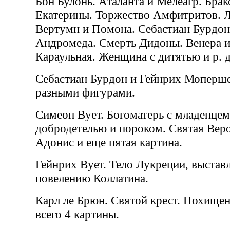
Бон Булонь. Аталанта и Мелеагр. Бра
Екатерины. Торжество Амфитритов. Л
Вертумн и Помона. Себастиан Бурдон
Андромеда. Смерть Дидоны. Венера и
Караульная. Женщина с дитятью и р. д.
Себастиан Бурдон и Гейнрих Моперш
разными фигурами.
Симеон Вует. Богоматерь с младенцем
добродетелью и пороком. Святая Веро
Адонис и еще пятая картина.
Гейнрих Вует. Тело Лукреции, выстав
повелению Коллатина.
Карл ле Брюн. Святой крест. Похищен
всего 4 картины.