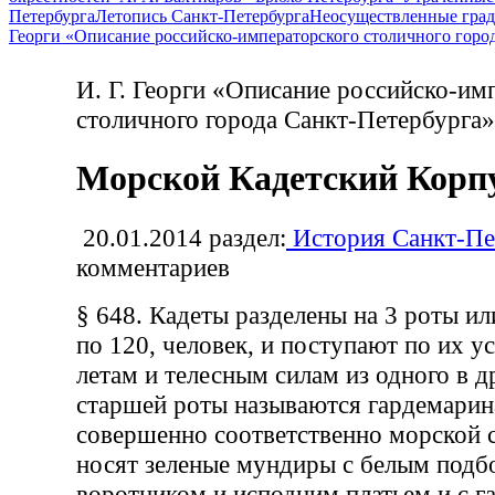
Петербурга
Летопись Санкт-Петербурга
Неосуществленные град
Георги «Описание российско-императорского столичного горо
И. Г. Георги «Описание российско-им
столичного города Санкт-Петербурга»
Морской Кадетский Корпу
20.01.2014
раздел:
История Санкт-Пе
комментариев
§ 648. Кадеты разделены на 3 роты ил
по 120, человек, и поступают по их у
летам и телесным силам из одного в д
старшей роты называются гардемарин
совершенно соответственно морской 
носят зеленые мундиры с белым подб
воротником и исподним платьем и с 