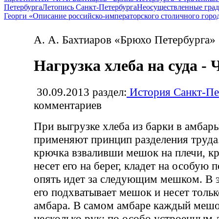
Петербурга
Летопись Санкт-Петербурга
Неосуществленные град
Георги «Описание российско-императорского столичного горо
А. А. Бахтиаров «Брюхо Петербурга»
Нагрузка хлеба на суда - 
30.09.2013
раздел:
История Санкт-Пе
комментариев
При выгрузке хлеба из барки в амбар
применяют принцип разделения труд
крючка взваливши мешок на плечи, к
несет его на берег, кладет на особую п
опять идет за следующим мешком. В 
его подхватывает мешок и несет тольк
амбара. В самом амбаре каждый мешо
несколько рук; по особо устроенным