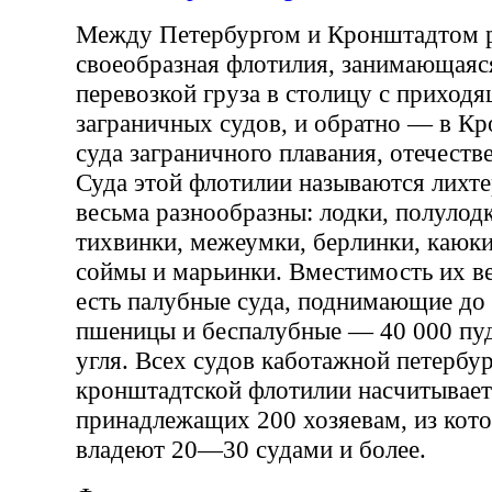
Между Петербургом и Кронштадтом р
своеобразная флотилия, занимающаяс
перевозкой груза в столицу с приход
заграничных судов, и обратно — в Кр
суда заграничного плавания, отечеств
Суда этой флотилии называются лихт
весьма разнообразны: лодки, полулод
тихвинки, межеумки, берлинки, каюки
соймы и марьинки. Вместимость их ве
есть палубные суда, поднимающие до
пшеницы и беспалубные — 40 000 пу
угля. Всех судов каботажной петербур
кронштадтской флотилии насчитывает
принадлежащих 200 хозяевам, из кот
владеют 20—30 судами и более.