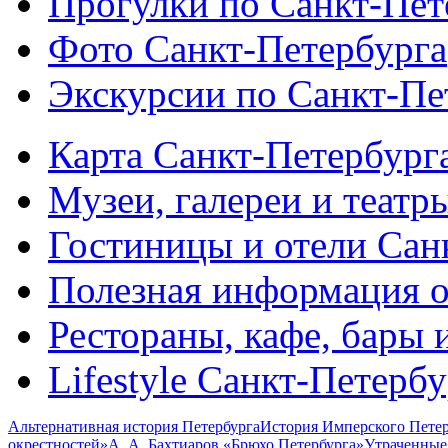
Прогулки по Санкт-Пет
Фото Санкт-Петербурга
Экскурсии по Санкт-Пе
Карта Санкт-Петербург
Музеи, галереи и театр
Гостиницы и отели Сан
Полезная информация о
Рестораны, кафе, бары 
Lifestyle Санкт-Петерб
Альтернативная история Петербурга
История Имперского Петер
окрестностей»
А. А. Бахтиаров «Брюхо Петербурга»
Утраченные