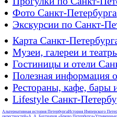
Прогулки по Санкт-Пет
Фото Санкт-Петербурга
Экскурсии по Санкт-Пе
Карта Санкт-Петербург
Музеи, галереи и театр
Гостиницы и отели Сан
Полезная информация о
Рестораны, кафе, бары 
Lifestyle Санкт-Петерб
Альтернативная история Петербурга
История Имперского Петер
окрестностей»
А. А. Бахтиаров «Брюхо Петербурга»
Утраченные