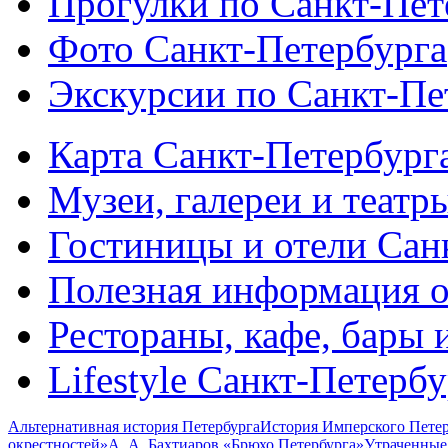
Прогулки по Санкт-Пет
Фото Санкт-Петербурга
Экскурсии по Санкт-Пе
Карта Санкт-Петербург
Музеи, галереи и театр
Гостиницы и отели Сан
Полезная информация о
Рестораны, кафе, бары 
Lifestyle Санкт-Петерб
Альтернативная история Петербурга
История Имперского Петер
окрестностей»
А. А. Бахтиаров «Брюхо Петербурга»
Утраченные