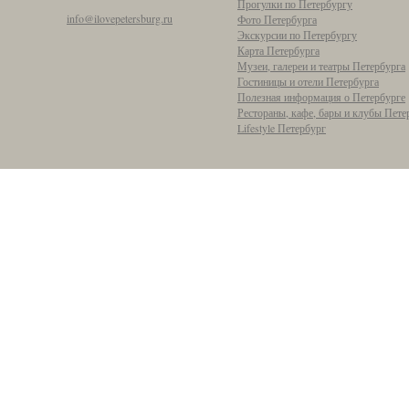
Прогулки по Петербургу
info@ilovepetersburg.ru
Фото Петербурга
Экскурсии по Петербургу
Карта Петербурга
Музеи, галереи и театры Петербурга
Гостиницы и отели Петербурга
Полезная информация о Петербурге
Рестораны, кафе, бары и клубы Пете
Lifestyle Петербург