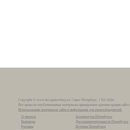
Copyright © www.ilovepetersburg.ru, Санкт-Петербург, 1703-2026.
Все права на опубликованные материалы принадлежат администрации сайта 
Использование материалов сайта и информация для правообладателей.
О проекте
Архитектура Петербурга
Контакты
Достопримечательности Петербурга
Реклама
История Петербурга