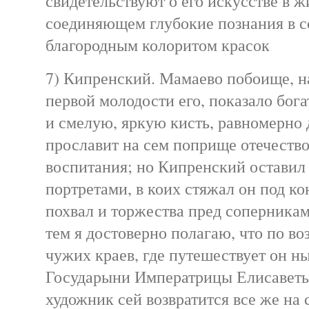
свидетельствуют о его искусстве в ж
соединяющем глубокие познания в с
благородным колоритом красок
7) Кипренский. Мамаево побоище, н
первой молодости его, показало бог
и смелую, яркую кисть, равномерно 
прославит на сем поприще отечество
воспитания; но Кипренский оставил 
портретами, в коих стяжал он под к
похвал и торжества пред соперникам
тем я достоверно полагаю, что по в
чужих краев, где путешествует он н
Государыни Императрицы Елисаветы
художник сей возвратится все же на