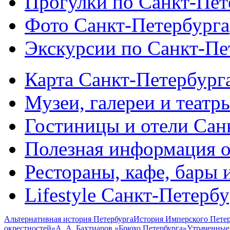
Прогулки по Санкт-Пет
Фото Санкт-Петербурга
Экскурсии по Санкт-Пе
Карта Санкт-Петербург
Музеи, галереи и театр
Гостиницы и отели Сан
Полезная информация о
Рестораны, кафе, бары 
Lifestyle Санкт-Петерб
Альтернативная история Петербурга
История Имперского Петер
окрестностей»
А. А. Бахтиаров «Брюхо Петербурга»
Утраченные