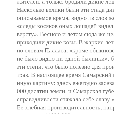
жителей, а только бродили дикие ло
Насколько велики были эти стада ди
описываемое время, видно из слов ж
«следы косяков оных лошадей видел
версту». Весною и летом сюда же ц
приходили дикие козы. В жаркие летн
по словам Палласа, «кроме обыкнове
не было видно ни одной былинки», 
эти степи, что было полезно для пр
трав. В настоящее время Самарский 
иную картину: здесь ежегодно засев
000 десятин земли, и Самарская губ
справедливости стяжала себе славу
Ее хлебная производительность, напр