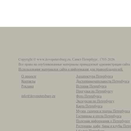
Copyright © www.ilovepetersburg.ru, Санкт-Петербург, 1703-2026.
Все права на опубликованные материалы принадлежат администрации сайта 
Использование материалов сайта и информация для правообладателей.
О проекте
Архитектура Петербурга
Контакты
Достопримечательности Петербурга
Реклама
История Петербурга
Прогулки по Петербургу
info@ilovepetersburg.ru
Фото Петербурга
Экскурсии по Петербургу
Карта Петербурга
Музеи, галереи и театры Петербурга
Гостиницы и отели Петербурга
Полезная информация о Петербурге
Рестораны, кафе, бары и клубы Пете
Lifestyle Петербург