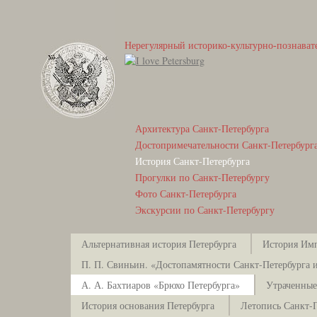
Нерегулярный историко-культурно-познават
Архитектура Санкт-Петербурга
Достопримечательности Санкт-Петербург
История Санкт-Петербурга
Прогулки по Санкт-Петербургу
Фото Санкт-Петербурга
Экскурсии по Санкт-Петербургу
Альтернативная история Петербурга
История Имп
П. П. Свиньин. «Достопамятности Санкт-Петербурга и
А. А. Бахтиаров «Брюхо Петербурга»
Утраченные
История основания Петербурга
Летопись Санкт-