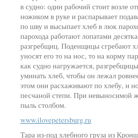
в судно: один рабочий стоит возле о
ножиком в руке и распарывает пода
по шву и высыпает хлеб в люк парох
парохода работают лопатами десятка
разгребщиц. Поденщицы сгребают хле
уносят его то на нос, то на корму па
как судно нагружается, разгребщиц
уминать хлеб, чтобы он лежал ровнее
этом они расхаживают по хлебу, и но
песчаной степи. При невыносимой жа
пыль столбом.
www.ilovepetersburg.ru
Тара из-под хлебного груза из Крон