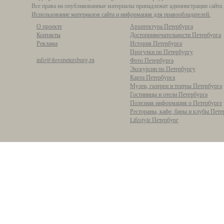
Все права на опубликованные материалы принадлежат администрации сайта 
Использование материалов сайта и информация для правообладателей.
О проекте
Архитектура Петербурга
Контакты
Достопримечательности Петербурга
Реклама
История Петербурга
Прогулки по Петербургу
info@ilovepetersburg.ru
Фото Петербурга
Экскурсии по Петербургу
Карта Петербурга
Музеи, галереи и театры Петербурга
Гостиницы и отели Петербурга
Полезная информация о Петербурге
Рестораны, кафе, бары и клубы Пете
Lifestyle Петербург