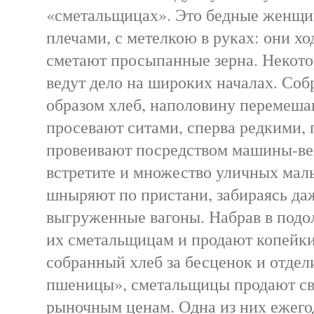
«сметальщицах». Это бедные женщи
плечами, с метелкою в руках: они хо
сметают просыпанные зерна. Некот
ведут дело на широких началах. Со
образом хлеб, наполовину перемеша
просевают ситами, сперва редкими, 
провеивают посредством машины-вея
встретите и множество уличных мал
шныряют по пристани, забираясь да
выгруженные вагоны. Набрав в подол
их сметальщицам и продают копейки 
собранный хлеб за бесценок и отдел
пшеницы», сметальщицы продают св
рыночным ценам. Одна из них ежего