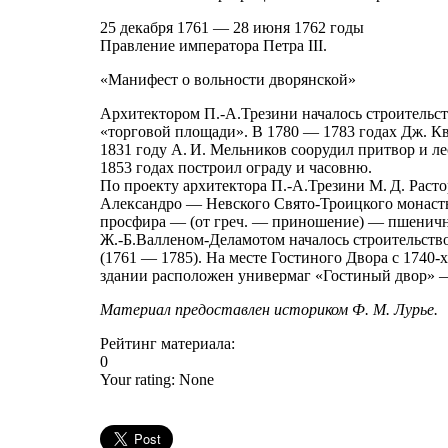
25 декабря 1761 — 28 июня 1762 годы
Правление императора Петра III.
«Манифест о вольности дворянской»
Архитектором П.-А.Трезини началось строительс
«торговой площади». В 1780 — 1783 годах Дж. Кв
1831 году А. И. Мельников соорудил притвор и ле
1853 годах построил ограду и часовню.
По проекту архитектора П.-А.Трезини М. Д. Раст
Александро — Невского Свято-Троицкого монасты
просфира — (от греч. — приношение) — пшеничны
Ж.-Б.Валленом-Деламотом началось строительств
(1761 — 1785). На месте Гостиного Двора с 1740-
здании расположен универмаг «Гостиный двор» 
Материал предоставлен историком Ф. М. Лурье.
Рейтинг материала:
0
Your rating:
None