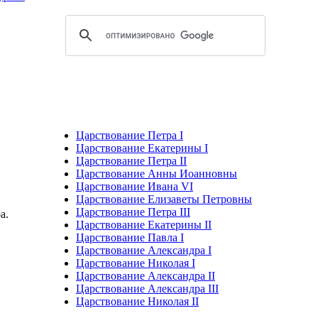
Царствование Петра I
Царствование Екатерины I
Царствование Петра II
Царствование Анны Иоанновны
Царствование Ивана VI
Царствование Елизаветы Петровны
Царствование Петра III
а.
Царствование Екатерины II
Царствование Павла I
Царствование Александра I
Царствование Николая I
Царствование Александра II
Царствование Александра III
Царствование Николая II