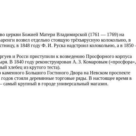
тво церкви Божией Матери Владимирской (1761 — 1769) на
аренги возвел отдельно стоящую трёхъярусную колокольню, в
стницу, в 1848 году Ф. И. Руска надстроил колокольню, а в 1850
оргуев и Росси приступили к возведению Просфорного корпуса
ря. В 1840 году реконструирован А. З. Комаровым («просфора»,
й хлебец из крутого теста).
о каменного Большого Гостиного Двора на Невском проспекте
х годов стояли деревянные торговые ряды. В настоящее время в
— самый крупный в городе универсальный магазин.