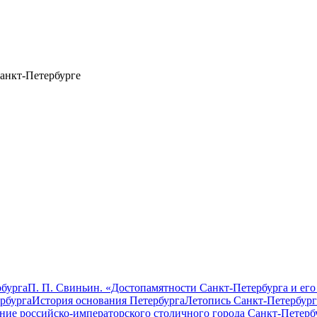
анкт-Петербурге
бурга
П. П. Свиньин. «Достопамятности Санкт-Петербурга и его
рбурга
История основания Петербурга
Летопись Санкт-Петербург
ание российско-императорского столичного города Санкт-Петерб