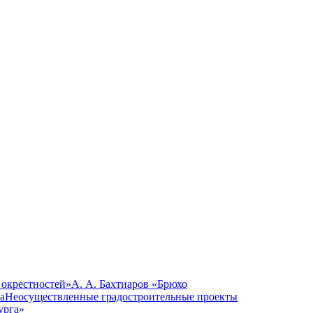
 окрестностей»
А. А. Бахтиаров «Брюхо
а
Неосуществленные градостроительные проекты
урга»