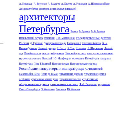
А. Бетанкур
А. Брюллов
А. Захаров
А. Квасов
А. Ринальди
А. Штакеншнейдер
Адмиралтейство
ансамбль центральных площадей
архитекторы
Петербурга
Биржа
В. Бренна
В. Ф. Бренна
государственные деятели
Васильевский остров
вельможи
Г.-И. Маттарнови
 —
России
Д. Трезини
Дворцовая площадь
Екатерина II
Емельян Хайлов
Ж.-Б.
Коломна
Валлен-Деламот
Зимний дворец
К. Росси
К. Тон
Л. Шарлемань
Летний
неосуществленные
сад
Литейная часть
мосты
набережные
Невский проспект
проекты мостов
основание Петербурга
Николай I
О. Монферран
панорама
Петербурга
Петр I Великий
Петроградская
Петроградская сторона
Российские императоры и императрицы
С. Чевакинский
утраченные дворцы
Смольный и Пески
Тома де Томон
утраченные дома и
утраченные
особняки
утраченные жилые дома
утраченные мосты
общественные здания
утраченные святыни
Ф.-Б. Растрелли
художники
Санкт-Петербурга
Э. Фальконе
Эрмитаж
Ю. Фельтен