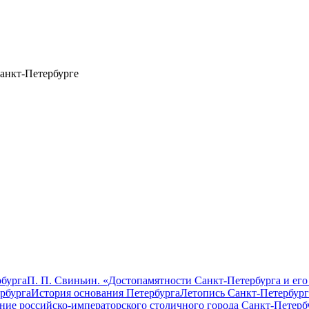
анкт-Петербурге
бурга
П. П. Свиньин. «Достопамятности Санкт-Петербурга и его
рбурга
История основания Петербурга
Летопись Санкт-Петербург
ание российско-императорского столичного города Санкт-Петерб