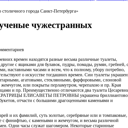
о столичного города Санкт-Петербурга»
 ученые чужестранных
мментариев
евних времен находятся разные весьма различные туалеты,
ругие с ящиками для булавок, пудры, помады, румян, гребней, 
ми, наставными часами и всем, что к полному, убору потребно,
ельствуют о искусстве тогдашних времен. Сии туалеты украше
нтарными, агатовыми, стеклянными, фарфоровыми, слоновой
 жемчугом, или покрыты перламутром, черепахою и пр. Края
тицами и пр. Преимущественно отличаются два туалета Цесаревн
ИМПЕРАТРИЦЫ ЕЛИСАВЕТЫ ПЕТРОВНЫ украшена бриллиантово
и букетов, отчасти с большими драгоценными каменьями и
рей и их фамилий, суть золотые, серебряные или и томпаковые,
е с финифтью, с каменьями и жемчугом, и весьма различной
емен. Одни часы служат шагомером. Некоторые старинные