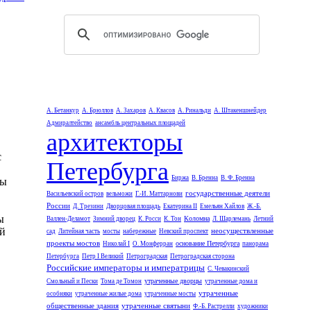
А. Бетанкур
А. Брюллов
А. Захаров
А. Квасов
А. Ринальди
А. Штакеншнейдер
Адмиралтейство
ансамбль центральных площадей
архитекторы
с
Петербурга
Биржа
В. Бренна
В. Ф. Бренна
ны
государственные деятели
Васильевский остров
вельможи
Г.-И. Маттарнови
России
Д. Трезини
Дворцовая площадь
Екатерина II
Емельян Хайлов
Ж.-Б.
ы
Коломна
Валлен-Деламот
Зимний дворец
К. Росси
К. Тон
Л. Шарлемань
Летний
й
неосуществленные
сад
Литейная часть
мосты
набережные
Невский проспект
проекты мостов
основание Петербурга
Николай I
О. Монферран
панорама
Петербурга
Петр I Великий
Петроградская
Петроградская сторона
Российские императоры и императрицы
С. Чевакинский
утраченные дворцы
Смольный и Пески
Тома де Томон
утраченные дома и
утраченные
особняки
утраченные жилые дома
утраченные мосты
общественные здания
утраченные святыни
Ф.-Б. Растрелли
художники