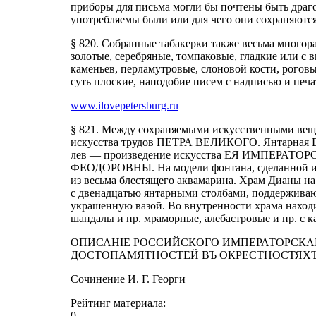
приборы для письма могли бы почтены быть драг
употребляемы были или для чего они сохраняются
§ 820. Собранные табакерки также весьма многора
золотые, серебряные, томпаковые, гладкие или с 
каменьев, перламутровые, слоновой кости, рогов
суть плоские, наподобие писем с надписью и печа
www.ilovepetersburg.ru
§ 821. Между сохраняемыми искусственными веща
искусства трудов ПЕТРА ВЕЛИКОГО. Янтарная Ел
лев — произведение искусства ЕЯ ИМПЕР
ФЕОДОРОВНЫ. На модели фонтана, сделанной из 
из весьма блестящего аквамарина. Храм Дианы на
с двенадцатью янтарными столбами, поддержива
украшенную вазой. Во внутренности храма находи
шандалы и пр. мраморные, алебастровые и пр. с 
ОПИСАНIЕ РОССИЙСКОГО ИМПЕРАТОРСКАГ
ДОСТОПАМЯТНОСТЕЙ ВЪ ОКРЕСТНОСТЯХЪ
Сочинение И. Г. Георги
Рейтинг материала:
0