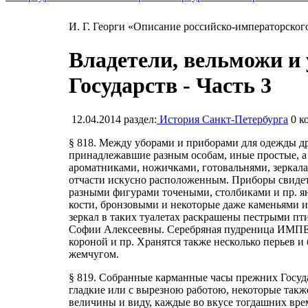
И. Г. Георги «Описание российско-императорског
Владетели, вельможи и
Государств - Часть 3
12.04.2014
раздел:
История Санкт-Петербурга
0
ко
§ 818. Между уборами и приборами для одежды др
принадлежавшие разным особам, иные простые, а д
ароматниками, ножичками, готовальнями, зеркала
отчасти искусно расположенным. Приборы свидет
разными фигурами точеными, столбиками и пр. я
кости, бронзовыми и некоторые даже каменьями и
зеркал в таких туалетах раскрашены пестрыми п
Софии Алексеевны. Серебряная пудреница 
короной и пр. Хранятся также несколько перьев 
жемчугом.
§ 819. Собранные карманные часы прежних Госуда
гладкие или с вырезною работою, некоторые такж
величины и виду, каждые во вкусе тогдашних вр