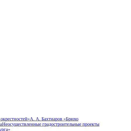
 окрестностей»
А. А. Бахтиаров «Брюхо
а
Неосуществленные градостроительные проекты
урга»