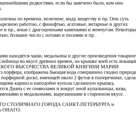
оценнейшими редкостями, если бы замечено было, кем они
.
зличны по времени, величине, виду, веществу и пр. Они суть
вырезною работою, с финифтью, агатовые, янтарные и других
ые и пр., иные с драгоценными каменьями и жемчугом. Некоторы
тью; большое число с нотами и песнями и пр.
ми находятся чаши, медальоны и другие произведения токарно
ейница во вкусе древних времен, на крышке коей есть лежащи
АТОРСКОГО ВЫСОЧЕСТВА ВЕЛИКОЙ КНЯГИНИ МАРИИ
порфира, изображена бьющая вода совершенно сходно природе
 порфирной доске, имеющей около 2 футов в поперечнике, сдел
ющими карниз и наподобие купола сделанную крышку,
тся Диана с ее символами и вокруг оной купальницы, вазы,
каменьями и медальонами, вырезанными в старинном вкусе.
О СТОЛИЧНАГО ГОРОДА САНКТ-ПЕТЕРБУРГА и
 ОНАГО.