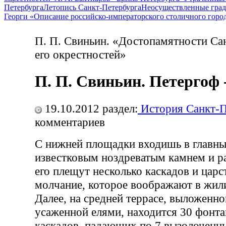
Петербурга
Летопись Санкт-Петербурга
Неосуществленные град
Георги «Описание российско-императорского столичного горо
П. П. Свиньин. «Достопамятности Са
его окрестностей»
П. П. Свиньин. Петергоф 
19.10.2012
раздел:
История Санкт-П
комментариев
С нижней площадки входишь в главны
известковым ноздреватым камнем и р
его плещут несколько каскадов и царс
молчание, которое воображают в жили
Далее, на средней террасе, выложенн
усаженной елями, находится 30 фонта
каскадов, падающих по 7 вызолоченн