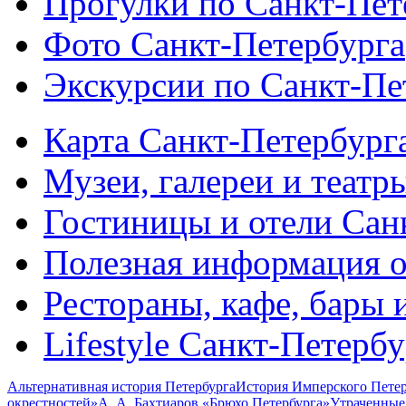
Прогулки по Санкт-Пет
Фото Санкт-Петербурга
Экскурсии по Санкт-Пе
Карта Санкт-Петербург
Музеи, галереи и театр
Гостиницы и отели Сан
Полезная информация о
Рестораны, кафе, бары 
Lifestyle Санкт-Петерб
Альтернативная история Петербурга
История Имперского Петер
окрестностей»
А. А. Бахтиаров «Брюхо Петербурга»
Утраченные