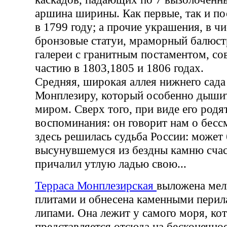
аршина ширины. Как первые, так и п
в 1799 году; а прочие украшения, в ч
бронзовые статуи, мраморный балюст
галереи с гранитным постаментом, с
частию в 1803,1805 и 1806 годах.
Средняя, широкая аллея нижнего сада 
Монплезиру, который особенно дышит
миром. Сверх того, при виде его родя
воспоминания: он говорит нам о бесс
здесь решилась судьба России: может 
высунувшемуся из бездны камню счас
причалил утлую ладью свою...
Терраса Монплезирская
выложена мел
плитами и обнесена каменными перил
липами. Она лежит у самого моря, ко
представляется отсюда на бесконечно