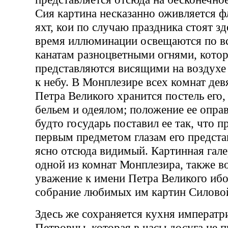
Сия картина несказанно оживляется 
яхт, кои по случаю праздника стоят зд
время иллюминации освещаются по в
канатам разноцветными огнями, котор
представляются висящими на воздухе
к небу. В Монплезире всех комнат девя
Петра Великого хранится постель его,
бельем и одеялом; положение ее опра
будто государь поставил ее так, что 
первым предметом глазам его предста
ясно отсюда видимый. Картинная гале
одной из комнат Монплезира, также в
уважение к имени Петра Великого ибо
собрание любимых им картин Силово
Здесь же сохраняется кухня императ
Петровны, которая в часы досуга не п