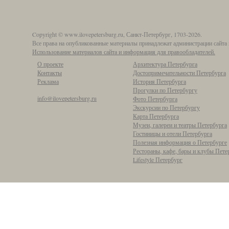
Copyright © www.ilovepetersburg.ru, Санкт-Петербург, 1703-2026.
Все права на опубликованные материалы принадлежат администрации сайта 
Использование материалов сайта и информация для правообладателей.
О проекте
Архитектура Петербурга
Контакты
Достопримечательности Петербурга
Реклама
История Петербурга
Прогулки по Петербургу
info@ilovepetersburg.ru
Фото Петербурга
Экскурсии по Петербургу
Карта Петербурга
Музеи, галереи и театры Петербурга
Гостиницы и отели Петербурга
Полезная информация о Петербурге
Рестораны, кафе, бары и клубы Пете
Lifestyle Петербург