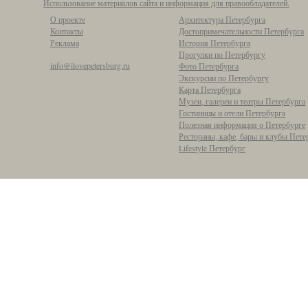
Использование материалов сайта и информация для правообладателей.
О проекте
Архитектура Петербурга
Контакты
Достопримечательности Петербурга
Реклама
История Петербурга
Прогулки по Петербургу
info@ilovepetersburg.ru
Фото Петербурга
Экскурсии по Петербургу
Карта Петербурга
Музеи, галереи и театры Петербурга
Гостиницы и отели Петербурга
Полезная информация о Петербурге
Рестораны, кафе, бары и клубы Пете
Lifestyle Петербург