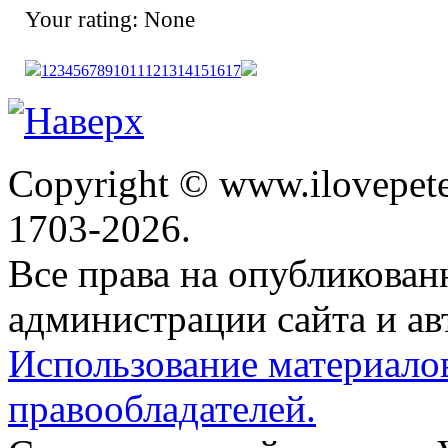
Your rating:
None
1
2
3
4
5
6
7
8
9
10
11
12
13
14
15
16
17
Copyright © www.ilovepete
1703-2026.
Все права на опубликова
администрации сайта и ав
Использование материало
правообладателей.