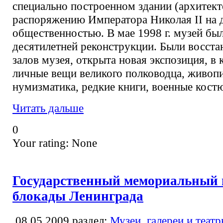
специально построенном здании (архитекто
распоряжению Императора Николая II на 
общественностью. В мае 1998 г. музей бы
десятилетней реконструкции. Были восста
залов музея, открыта новая экспозиция, в
личные вещи великого полководца, живопи
нумизматика, редкие книги, военные кост
Читать дальше
0
Your rating:
None
Государственный мемориальный 
блокады Ленинграда
08.05.2009
раздел:
Музеи, галереи и теат