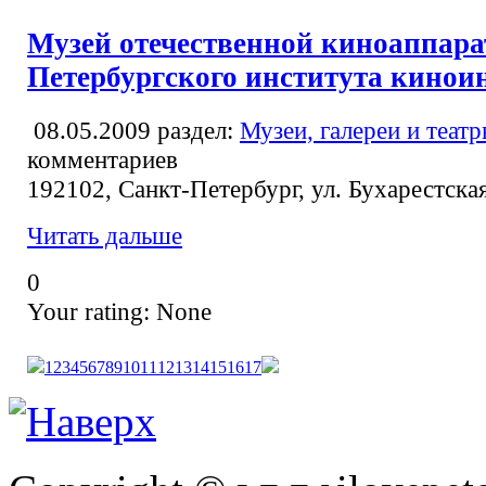
Музей отечественной киноаппар
Петербургского института кинои
08.05.2009
раздел:
Музеи, галереи и теат
комментариев
192102, Санкт-Петербург, ул. Бухарестская
Читать дальше
0
Your rating:
None
1
2
3
4
5
6
7
8
9
10
11
12
13
14
15
16
17