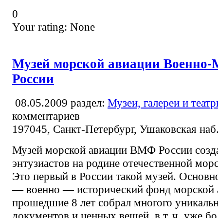
0
Your rating:
None
Музей морской авиации Военно-
России
08.05.2009
раздел:
Музеи, галереи и теат
комментариев
197045, Санкт-Петербург, Ушаковская наб.
Музей морской авиации ВМФ России созд
энтузиастов на родине отечественной мор
Это первый в России такой музей. Основн
— военно — исторический фонд морской а
прошедшие 8 лет собрал многого уникаль
документов и ценных вещей, в т. ч. уже б