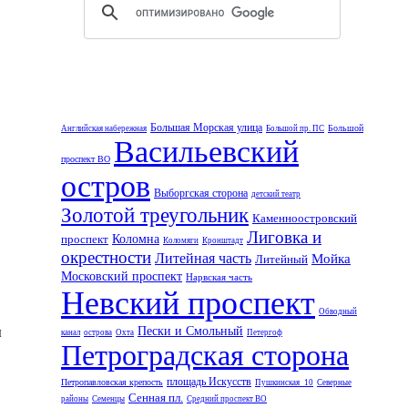
Большая Морская улица
Большой
Английская набережная
Большой пр. ПС
Васильевский
проспект ВО
остров
Выборгская сторона
детский театр
Золотой треугольник
Каменноостровский
Лиговка и
проспект
Коломна
Коломяги
Кронштадт
окрестности
Литейная часть
Мойка
Литейный
Московский проспект
Нарвская часть
Невский проспект
Обводный
ы
Пески и Смольный
канал
острова
Охта
Петергоф
Петроградская сторона
площадь Искусств
Петропавловская крепость
Пушкинская_10
Северные
Сенная пл.
районы
Семенцы
Средний проспект ВО