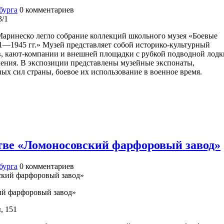
бурга
0
комментариев
3/1
Маринеско легло собрание коллекций школьного музея «Боевые
1—1945 гг.» Музей представляет собой историко-культурный
в, кают-компании и внешней площадки с рубкой подводной лодк
чения. В экспозиции представлены музейные экспонаты,
ых сил страны, боевое их использование в военное время.
тве «Ломоносовский фарфоровый завод»
бурга
0
комментариев
ий фарфоровый завод»
, 151