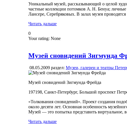
Уникальный музей, рассказывающий о целой худож
частные коллекции потомков А. Н. Бенуа; личные
Лансере, Серебряковых. В залах музея проводятс
Читать дальше
0
Your rating:
None
Музей сновидений Зигмунда Ф
08.05.2009
раздел:
Музеи, галереи и театры Петер
Музей сновидений Зигмунда Фрейда
197198, Санкт-Петербург, Большой проспект Петр
«Толкования сновидений». Проект создания подо
около десяти лет. Основная особенность музейного
Музей — это попытка представить виртуальное, 
Читать дальше