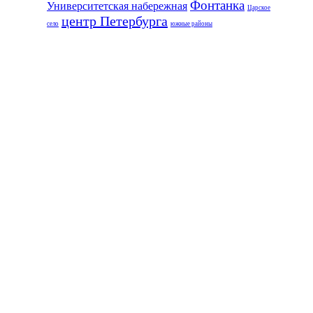
Фонтанка
Университетская набережная
Царское
центр Петербурга
село
южные районы