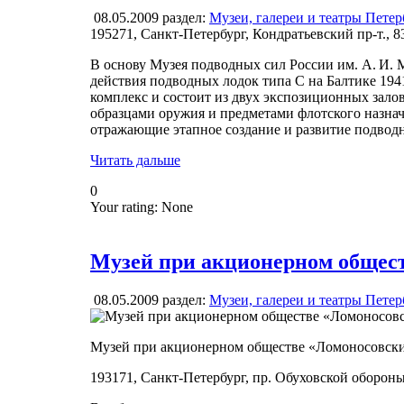
08.05.2009
раздел:
Музеи, галереи и театры Петер
195271, Санкт-Петербург, Кондратьевский пр-т., 8
В основу Музея подводных сил России им. А. И. 
действия подводных лодок типа С на Балтике 194
комплекс и состоит из двух экспозиционных зало
образцами оружия и предметами флотского назна
отражающие этапное создание и развитие подводн
Читать дальше
0
Your rating:
None
Музей при акционерном общес
08.05.2009
раздел:
Музеи, галереи и театры Петер
Музей при акционерном обществе «Ломоносовск
193171, Санкт-Петербург, пр. Обуховской обороны