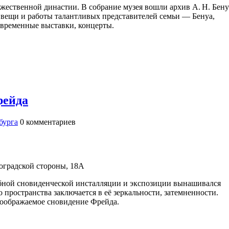
ественной династии. В собрание музея вошли архив А. Н. Бену
 вещи и работы талантливых представителей семьи — Бенуа,
я временные выставки, концерты.
рейда
бурга
0
комментариев
оградской стороны, 18А
бной сновиденческой инсталляции и экспозиции вынашивался
 пространства заключается в её зеркальности, затемненности.
воображаемое сновидение Фрейда.