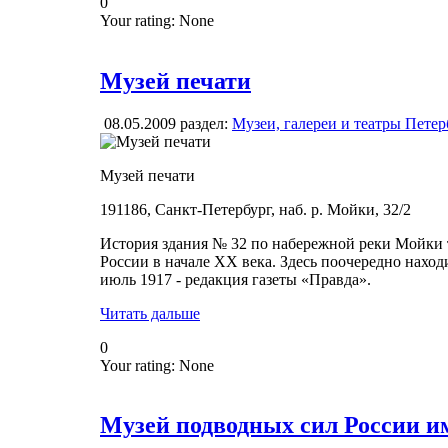
0
Your rating:
None
Музей печати
08.05.2009
раздел:
Музеи, галереи и театры Петер
Музей печати
191186, Санкт-Петербург, наб. р. Мойки, 32/2
История здания № 32 по набережной реки Мойки те
России в начале ХХ века. Здесь поочередно находи
июль 1917 - редакция газеты «Правда».
Читать дальше
0
Your rating:
None
Музей подводных сил России им