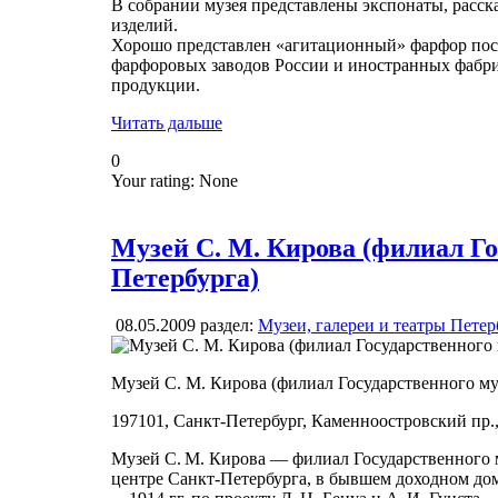
В собрании музея представлены экспонаты, расс
изделий.
Хорошо представлен «агитационный» фарфор посл
фарфоровых заводов России и иностранных фабр
продукции.
Читать дальше
0
Your rating:
None
Музей С. М. Кирова (филиал Го
Петербурга)
08.05.2009
раздел:
Музеи, галереи и театры Петер
Музей С. М. Кирова (филиал Государственного му
197101, Санкт-Петербург, Каменноостровский пр., 
Музей С. М. Кирова — филиал Государственного м
центре Санкт-Петербурга, в бывшем доходном дом