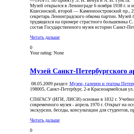
—1914 гг. по проекту Л. Н. Бенуа и А. И. Гунста.
Музей открылся в Ленинграде 6 ноября 1938 г. и и
Кшесинской, второй — Каменноостровский пр., 26
секретарь Ленинградского обкома партии. Музей
трудящихся на примере страстного большевика С. 
состав Государственного музея истории Санкт-Пет
Читать дальше
0
Your rating:
None
Музей Санкт-Петербургского а
08.05.2009
раздел:
Музеи, галереи и театры Петер
198005, Санкт-Петербург, 2-я Красноармейская ул.
СПбГАСУ (ИГИ, ЛИСИ) основан в 1832 г. Учебно-
современного музея - апрель 1970 г. Открыт на 
экскурсии, беседы, консультации для студентов,
Читать дальше
0