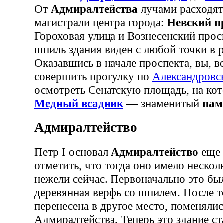
От
Адмиралтейства
лучами расходят
магистрали центра города:
Невский п
Гороховая улица и Вознесенский прос
шпиль здания виден с любой точки в 
Оказавшись в начале проспекта, вы, в
совершить прогулку по
Александровс
осмотреть Сенатскую площадь, на кот
Медный всадник
— знаменитый
пам
Адмиралтейство
Петр I основал
Адмиралтейство
еще 
отметить, что тогда оно имело нескол
нежели сейчас. Первоначально это бы
деревянная верфь со шпилем. После т
перенесена в другое место, поменяли
Адмиралтейства. Теперь это здание ст