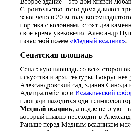
Второе здание – это дом князей Лоба
Строительство этого дома длилось три
закончено в 20-м году восемнадцатого
портика с колоннами стоят два каменн
свое время увековечил Александр Пуш
известной поэме
«Медный всадник»
.
Сенатская площадь
Сенатскую площадь со всех сторон о
искусства и архитектуры. Вокруг нее
Александровский сад, здания Синода и
Адмиралтейство и
Исаакиевский собо
площади находится один символов го
Медный всадник
, а подле него уютн
который плавно переходит в Александ
Раньше перед Медным всадником мож