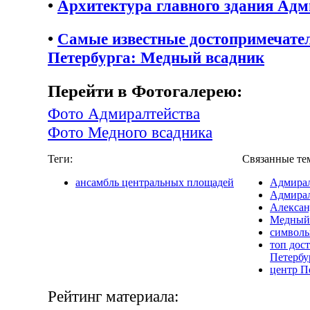
•
Архитектура главного здания Адм
•
Самые известные достопримечате
Петербурга: Медный всадник
Перейти в Фотогалерею:
Фото Адмиралтейства
Фото Медного всадника
Теги:
Связанные те
ансамбль центральных площадей
Адмирал
Адмирал
Алексан
Медный
символы
топ дос
Петербу
центр П
Рейтинг материала: