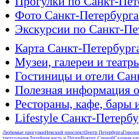
Прогулки по Санкт-Пет
Фото Санкт-Петербурга
Экскурсии по Санкт-Пе
Карта Санкт-Петербург
Музеи, галереи и театр
Гостиницы и отели Сан
Полезная информация о
Рестораны, кафе, бары 
Lifestyle Санкт-Петерб
Любимые прогулки
Невский проспект
Центр Петербурга
Горохо
треугольник
Литейная часть и Пески
Вокруг Сенной
Садовая ул