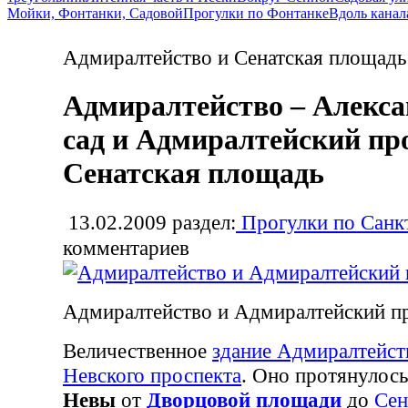
Мойки, Фонтанки, Садовой
Прогулки по Фонтанке
Вдоль канал
Адмиралтейство и Сенатская площадь
Адмиралтейство – Алекс
сад и Адмиралтейский пр
Сенатская площадь
13.02.2009
раздел:
Прогулки по Санк
комментариев
Адмиралтейство и Адмиралтейский п
Величественное
здание Адмиралтейст
Невского проспекта
. Оно протянулось
Невы
от
Дворцовой площади
до
Сен