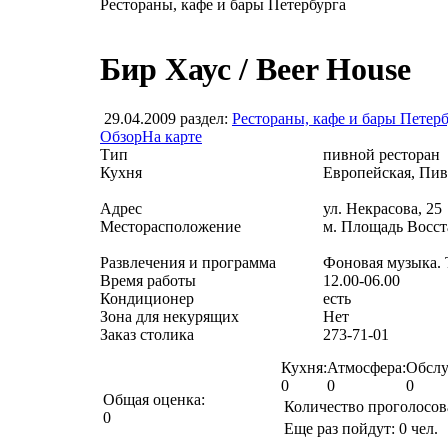
Рестораны, кафе и бары Петербурга
Бир Хаус / Beer House
29.04.2009
раздел:
Рестораны, кафе и бары Петер
Обзор
На карте
Тип
пивной ресторан
Кухня
Европейская, Пив
Адрес
ул. Некрасова, 25
Месторасположение
м. Площадь Восст
Развлечения и программа
Фоновая музыка. 
Время работы
12.00-06.00
Кондиционер
есть
Зона для некурящих
Нет
Заказ столика
273-71-01
Кухня:
Атмосфера:
Обслу
0
0
0
Общая оценка:
Количество проголосо
0
Еще раз пойдут:
0
чел.