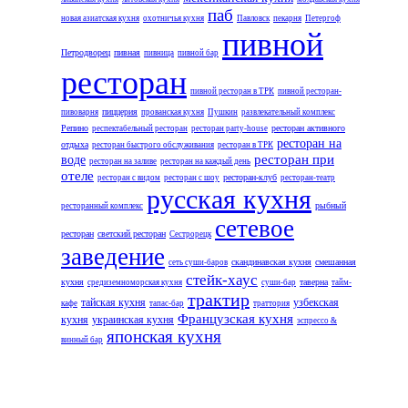
паб
новая азиатская кухня
охотничья кухня
Павловск
пекарня
Петергоф
пивной
Петродворец
пивная
пивница
пивной бар
ресторан
пивной ресторан в ТРК
пивной ресторан-
пиццерия
пивоварня
прованская кухня
Пушкин
развлекательный комплекс
Репино
ресторан активного
респектабельный ресторан
ресторан party-house
ресторан на
отдыха
ресторан быстрого обслуживания
ресторан в ТРК
ресторан при
воде
ресторан на заливе
ресторан на каждый день
отеле
ресторан-клуб
ресторан с видом
ресторан с шоу
ресторан-театр
русская кухня
рыбный
ресторанный комплекс
сетевое
ресторан
светский ресторан
Сестрорецк
заведение
скандинавская кухня
смешанная
сеть суши-баров
стейк-хаус
кухня
таверна
средиземноморская кухня
суши-бар
тайм-
трактир
тайская кухня
узбекская
кафе
тапас-бар
траттория
Французская кухня
кухня
украинская кухня
эспрессо &
японская кухня
винный бар