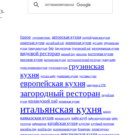
3-
-
1
fusion
авторская кухня
«пропивочная»
азербайджанская кухня
азиатская кухня
армянская кухня
английский паб
арт-кафе
африканская
бар
бар-ресторан
вегетарианская кухня
кухня
баварская кухня
британский паб
видовой ресторан
восточная кухня
винный бар
винотека
высокая кухня
гранд-кафе
вьетнамская кухня
гастрономический ресторан
грузинская
греко-армянская кухня
греческая кухня
кухня
домашняя кухня
детское кафе
доставка суши
европейская кухня
заведение в ТРК
загородный ресторан
индийская
ирландский паб
испанская кухня
кухня
итальянская кухня
кабаре
кавказская кухня
кафе-клуб
караоке-клуб
кафе-кондитерская
кафе-
китайская кухня
клуб-бар
клубный ресторан
ресторан
кафешантан
коктейль-бар
Комарово
коктйль-бар
колониальная кухня
летняя терраса
мексиканская кухня
ливанская кухня
литовская кухня
молдавская кухня