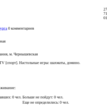
27
71
0
бурга
0
комментариев
ная
ания, м. Чернышевская
TV [спорт]. Настольные игры: шахматы, домино.
живание:
вавших:
0
чел.
Больше не пойдут:
0
чел.
Еще не определились:
0
чел.