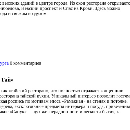
 высоких зданий в центре города. Из окон ресторана открываетс
рибоедова, Невский проспект и Спас на Крови. Здесь можно
рода и свежим воздухом.
бурга
0
комментариев
 Тай»
 как «тайский ресторан», что полностью отражает концепцию
ресторана тайской кухни. Уникальный интерьер позволит гостям
кая роспись по мотивам эпоса «Рамакиан» на стенах и потолке,
дерева, эксклюзивные предметы интерьера и посуда, привезенны
такое «Санук» — дух жизнерадостности и легкости бытия, к