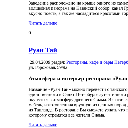
Заведение расположено на крыше одного из самых
волшебная панорама на Казанский собор, канал Г
вкусно поесть, а так же насладиться красотами го
Читать дальше
0
Руан Тай
29.04.2009
раздел:
Рестораны, кафе и бары Петер
ул. Гороховая, 59/92
Атмосфера и интерьер ресторана «Руан
Название «Руан Тай» можно перевести с тайского
единственного в Санкт-Петербурге аутентичного 
окунуться в атмосферу древнего Сиама. Экзотичес
мебель, изготовленная вручную из ценных пород 
из Таиланда. В ресторане Вы сможете узнать что 
которому стремятся все жители Сиама.
Читать дальше