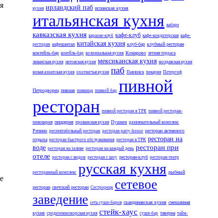
я
ирландский паб
испанская кухня
кухня
итальянская кухня
кабаре
кавказская кухня
кафе-клуб
караоке-клуб
кафе-кондитерская
кафе-
китайская кухня
клуб-бар
клубный ресторан
ресторан
кафешантан
коктейль-бар
Комарово
коктйль-бар
колониальная кухня
летняя терраса
мексиканская кухня
ливанская кухня
литовская кухня
молдавская кухня
паб
новая азиатская кухня
охотничья кухня
Павловск
пекарня
Петергоф
пивной
Петродворец
пивная
пивница
пивной бар
ресторан
пивной ресторан в ТРК
пивной ресторан-
пиццерия
пивоварня
прованская кухня
Пушкин
развлекательный комплекс
Репино
ресторан активного
респектабельный ресторан
ресторан party-house
ресторан на
отдыха
ресторан быстрого обслуживания
ресторан в ТРК
ресторан при
воде
ресторан на заливе
ресторан на каждый день
отеле
ресторан-клуб
ресторан с видом
ресторан с шоу
ресторан-театр
русская кухня
рыбный
ресторанный комплекс
е
сетевое
ресторан
светский ресторан
Сестрорецк
заведение
скандинавская кухня
смешанная
сеть суши-баров
стейк-хаус
кухня
таверна
средиземноморская кухня
суши-бар
тайм-