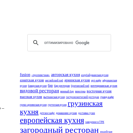
fusion
авторская кухня
«пропивочная»
азербайджанская кухня
азиатская кухня
армянская кухня
английский паб
арт-кафе
африканская
бар
бар-ресторан
вегетарианская кухня
кухня
баварская кухня
британский паб
видовой ресторан
восточная кухня
винный бар
винотека
высокая кухня
гранд-кафе
вьетнамская кухня
гастрономический ресторан
грузинская
греко-армянская кухня
греческая кухня
 –
кухня
домашняя кухня
детское кафе
доставка суши
европейская кухня
заведение в ТРК
загородный ресторан
индийская