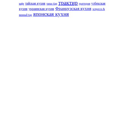
трактир
тайская кухня
узбекская
кафе
тапас-бар
траттория
Французская кухня
кухня
украинская кухня
эспрессо &
японская кухня
винный бар