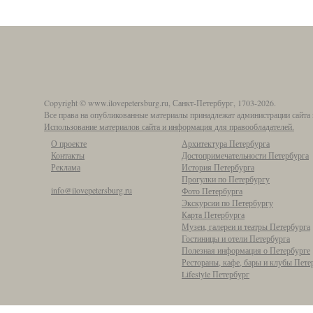
Copyright © www.ilovepetersburg.ru, Санкт-Петербург, 1703-2026.
Все права на опубликованные материалы принадлежат администрации сайта 
Использование материалов сайта и информация для правообладателей.
О проекте
Архитектура Петербурга
Контакты
Достопримечательности Петербурга
Реклама
История Петербурга
Прогулки по Петербургу
info@ilovepetersburg.ru
Фото Петербурга
Экскурсии по Петербургу
Карта Петербурга
Музеи, галереи и театры Петербурга
Гостиницы и отели Петербурга
Полезная информация о Петербурге
Рестораны, кафе, бары и клубы Пете
Lifestyle Петербург