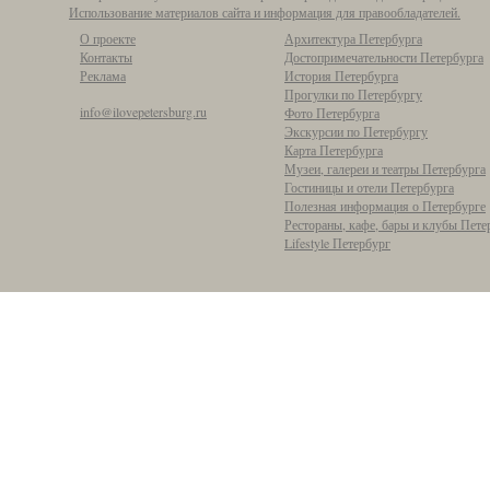
Использование материалов сайта и информация для правообладателей.
О проекте
Архитектура Петербурга
Контакты
Достопримечательности Петербурга
Реклама
История Петербурга
Прогулки по Петербургу
info@ilovepetersburg.ru
Фото Петербурга
Экскурсии по Петербургу
Карта Петербурга
Музеи, галереи и театры Петербурга
Гостиницы и отели Петербурга
Полезная информация о Петербурге
Рестораны, кафе, бары и клубы Пете
Lifestyle Петербург