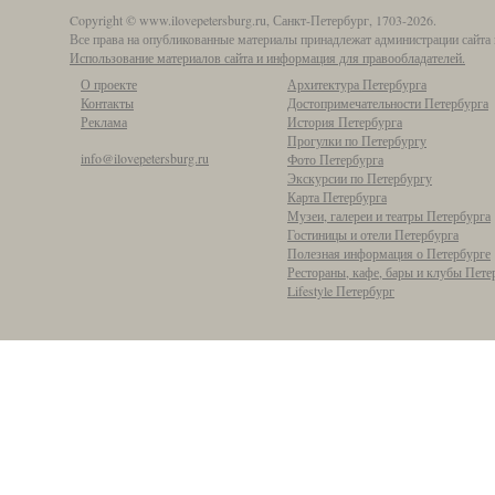
Copyright © www.ilovepetersburg.ru, Санкт-Петербург, 1703-2026.
Все права на опубликованные материалы принадлежат администрации сайта 
Использование материалов сайта и информация для правообладателей.
О проекте
Архитектура Петербурга
Контакты
Достопримечательности Петербурга
Реклама
История Петербурга
Прогулки по Петербургу
info@ilovepetersburg.ru
Фото Петербурга
Экскурсии по Петербургу
Карта Петербурга
Музеи, галереи и театры Петербурга
Гостиницы и отели Петербурга
Полезная информация о Петербурге
Рестораны, кафе, бары и клубы Пете
Lifestyle Петербург