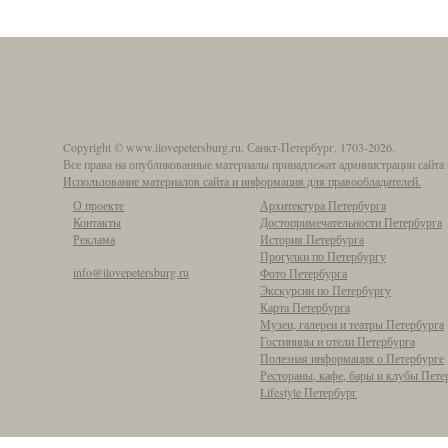
Copyright © www.ilovepetersburg.ru, Санкт-Петербург, 1703-2026.
Все права на опубликованные материалы принадлежат администрации сайта 
Использование материалов сайта и информация для правообладателей.
О проекте
Архитектура Петербурга
Контакты
Достопримечательности Петербурга
Реклама
История Петербурга
Прогулки по Петербургу
info@ilovepetersburg.ru
Фото Петербурга
Экскурсии по Петербургу
Карта Петербурга
Музеи, галереи и театры Петербурга
Гостиницы и отели Петербурга
Полезная информация о Петербурге
Рестораны, кафе, бары и клубы Пете
Lifestyle Петербург