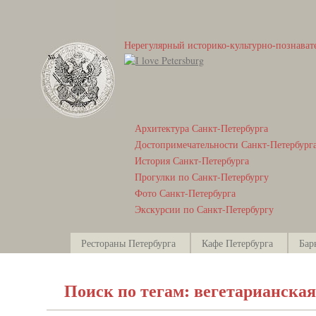
Нерегулярный историко-культурно-познават
Архитектура Санкт-Петербурга
Достопримечательности Санкт-Петербург
История Санкт-Петербурга
Прогулки по Санкт-Петербургу
Фото Санкт-Петербурга
Экскурсии по Санкт-Петербургу
Рестораны Петербурга
Кафе Петербурга
Бар
Поиск по тегам: вегетарианская