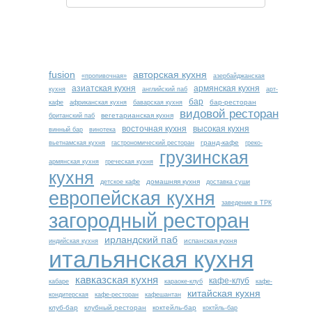
fusion
авторская кухня
«пропивочная»
азербайджанская
азиатская кухня
армянская кухня
кухня
английский паб
арт-
бар
бар-ресторан
кафе
африканская кухня
баварская кухня
видовой ресторан
вегетарианская кухня
британский паб
восточная кухня
высокая кухня
винный бар
винотека
гранд-кафе
вьетнамская кухня
гастрономический ресторан
греко-
грузинская
армянская кухня
греческая кухня
кухня
домашняя кухня
детское кафе
доставка суши
европейская кухня
заведение в ТРК
загородный ресторан
ирландский паб
испанская кухня
индийская кухня
итальянская кухня
кавказская кухня
кафе-клуб
кабаре
караоке-клуб
кафе-
китайская кухня
кондитерская
кафе-ресторан
кафешантан
клуб-бар
клубный ресторан
коктейль-бар
коктйль-бар