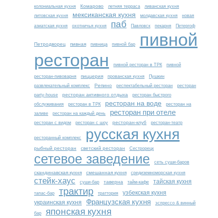
Комарово
колониальная кухня
летняя терраса
ливанская кухня
мексиканская кухня
литовская кухня
молдавская кухня
новая
паб
азиатская кухня
охотничья кухня
Павловск
пекарня
Петергоф
пивной
Петродворец
пивная
пивница
пивной бар
ресторан
пивной ресторан в ТРК
пивной
пиццерия
ресторан-пивоварня
прованская кухня
Пушкин
Репино
развлекательный комплекс
респектабельный ресторан
ресторан
ресторан активного отдыха
party-house
ресторан быстрого
ресторан на воде
обслуживания
ресторан в ТРК
ресторан на
ресторан при отеле
заливе
ресторан на каждый день
ресторан-клуб
ресторан с видом
ресторан с шоу
ресторан-театр
русская кухня
ресторанный комплекс
рыбный ресторан
светский ресторан
Сестрорецк
сетевое заведение
сеть суши-баров
скандинавская кухня
смешанная кухня
средиземноморская кухня
стейк-хаус
тайская кухня
таверна
суши-бар
тайм-кафе
трактир
узбекская кухня
тапас-бар
траттория
Французская кухня
украинская кухня
эспрессо & винный
японская кухня
бар