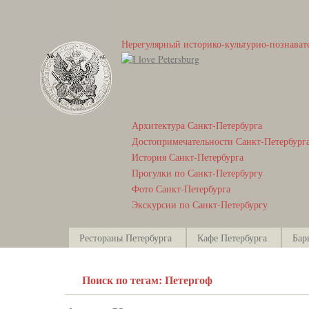
Нерегулярный историко-культурно-познават
Архитектура Санкт-Петербурга
Достопримечательности Санкт-Петербург
История Санкт-Петербурга
Прогулки по Санкт-Петербургу
Фото Санкт-Петербурга
Экскурсии по Санкт-Петербургу
Рестораны Петербурга
Кафе Петербурга
Бар
Поиск по тегам: Петергоф