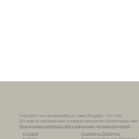
Copyright © www.ilovepetersburg.ru, Санкт-Петербург, 1703-2026.
Все права на опубликованные материалы принадлежат администрации сайта 
Использование материалов сайта и информация для правообладателей.
О проекте
Архитектура Петербурга
Контакты
Достопримечательности Петербурга