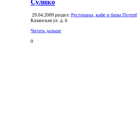
Сулико
29.04.2009
раздел:
Рестораны, кафе и бары Петер
Казанская ул. д. 6
Читать дальше
0