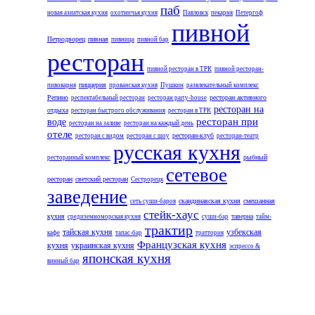
паб
новая азиатская кухня
охотничья кухня
Павловск
пекарня
Петергоф
пивной
Петродворец
пивная
пивница
пивной бар
ресторан
пивной ресторан в ТРК
пивной ресторан-
пиццерия
пивоварня
прованская кухня
Пушкин
развлекательный комплекс
Репино
ресторан активного
респектабельный ресторан
ресторан party-house
ресторан на
отдыха
ресторан быстрого обслуживания
ресторан в ТРК
ресторан при
воде
ресторан на заливе
ресторан на каждый день
отеле
ресторан-клуб
ресторан с видом
ресторан с шоу
ресторан-театр
русская кухня
рыбный
ресторанный комплекс
сетевое
ресторан
светский ресторан
Сестрорецк
заведение
скандинавская кухня
смешанная
сеть суши-баров
стейк-хаус
кухня
таверна
средиземноморская кухня
суши-бар
тайм-
трактир
тайская кухня
узбекская
кафе
тапас-бар
траттория
Французская кухня
кухня
украинская кухня
эспрессо &
японская кухня
винный бар