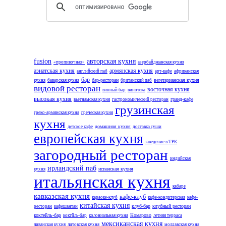
fusion
авторская кухня
«пропивочная»
азербайджанская кухня
азиатская кухня
армянская кухня
английский паб
арт-кафе
африканская
бар
бар-ресторан
вегетарианская кухня
кухня
баварская кухня
британский паб
видовой ресторан
восточная кухня
винный бар
винотека
высокая кухня
гранд-кафе
вьетнамская кухня
гастрономический ресторан
грузинская
греко-армянская кухня
греческая кухня
кухня
домашняя кухня
детское кафе
доставка суши
европейская кухня
заведение в ТРК
загородный ресторан
индийская
ирландский паб
испанская кухня
кухня
итальянская кухня
кабаре
кавказская кухня
кафе-клуб
караоке-клуб
кафе-кондитерская
кафе-
китайская кухня
клуб-бар
клубный ресторан
ресторан
кафешантан
коктейль-бар
Комарово
коктйль-бар
колониальная кухня
летняя терраса
мексиканская кухня
ливанская кухня
литовская кухня
молдавская кухня