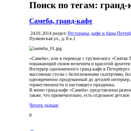
Поиск по тегам: гранд-
Самеба, гранд-кафе
24.01.2014
раздел:
Рестораны, кафе и бары Петер
Пулковская ул., д. 8 к.1
«Самеба», или в переводе с грузинского «Святая
поражающий своим величием и красотой архитек
Интерьер одноименного гранд-кафе в Петербурге 
массивные столы с белоснежными скатертями, бо
одновременно продуманный до деталей интерьер, 
торжественности и настоящего праздника.
В меню гранд-кафе «Самеба» представлены разноо
также, что примечательно, есть отдельное детское
Читать дальше
0